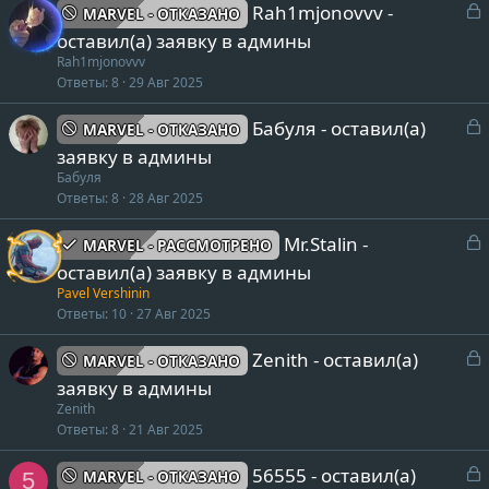
v
З
Rah1mjonovvv -
MARVEL - ОТКАЗАНО
i
а
т
оставил(а) заявку в админы
e
к
а
Rah1mjonovvv
w
р
Ответы
8
29 Авг 2025
_
p
т
З
Бабуля - оставил(а)
MARVEL - ОТКАЗАНО
r
а
а
заявку в админы
o
к
Бабуля
f
р
Ответы
8
28 Авг 2025
i
l
т
v
З
Mr.Stalin -
MARVEL - РАССМОТРЕНО
e
а
i
а
оставил(а) заявку в админы
e
к
Pavel Vershinin
w
р
Ответы
10
27 Авг 2025
_
p
т
З
Zenith - оставил(а)
MARVEL - ОТКАЗАНО
r
а
а
заявку в админы
o
к
Zenith
f
р
Ответы
8
21 Авг 2025
i
l
т
З
56555 - оставил(а)
MARVEL - ОТКАЗАНО
5