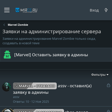
Вход
Marvel Zombie
Заявки на администрирование сервера
Заявки на администрирование Marvel Zombie только сюда,
создавать в новой теме
[Marvel] Оставить заявку в админы
Фильтры
З
assv - оставил(а)
MARVEL - ОТКАЗАНО
а
заявку в админы
к
assv
р
Ответы
10
12 Ноя 2025
т
v
З