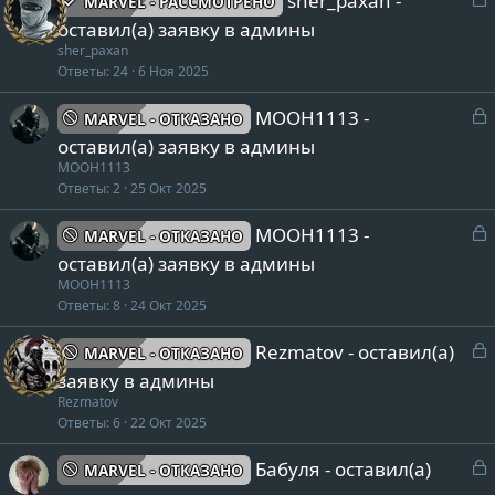
sher_paxan -
MARVEL - РАССМОТРЕНО
а
i
а
оставил(а) заявку в админы
e
к
sher_paxan
w
р
Ответы
24
6 Ноя 2025
_
p
т
З
MOOH1113 -
MARVEL - ОТКАЗАНО
r
а
а
оставил(а) заявку в админы
o
к
MOOH1113
f
р
Ответы
2
25 Окт 2025
i
l
т
З
MOOH1113 -
MARVEL - ОТКАЗАНО
e
а
а
оставил(а) заявку в админы
к
MOOH1113
р
Ответы
8
24 Окт 2025
т
v
З
Rezmatov - оставил(а)
MARVEL - ОТКАЗАНО
а
i
а
заявку в админы
e
к
Rezmatov
w
р
Ответы
6
22 Окт 2025
_
p
т
З
Бабуля - оставил(а)
MARVEL - ОТКАЗАНО
r
а
а