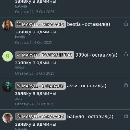
заявку в админы
o
к
Бабуля
f
р
Ответы
22
5 Окт 2025
i
l
т
З
bestia - оставил(а)
MARVEL - ОТКАЗАНО
e
а
а
заявку в админы
к
bestia
р
Ответы
6
4 Окт 2025
т
З
999oi - оставил(а)
MARVEL - РАССМОТРЕНО
9
а
а
заявку в админы
к
999oi
р
Ответы
26
3 Окт 2025
т
З
assv - оставил(а)
MARVEL - ОТКАЗАНО
а
а
заявку в админы
к
assv
р
Ответы
24
2 Окт 2025
т
З
Бабуля - оставил(а)
MARVEL - ОТКАЗАНО
а
а
заявку в админы
к
Бабуля