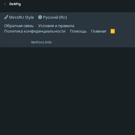
DeM1g
MircsRU Style
Русский (RU)
Обратная связь
Условия и правила
Политика конфиденциальности
Помощь
Главная
R
S
S
Локализация от
XenForo.Info