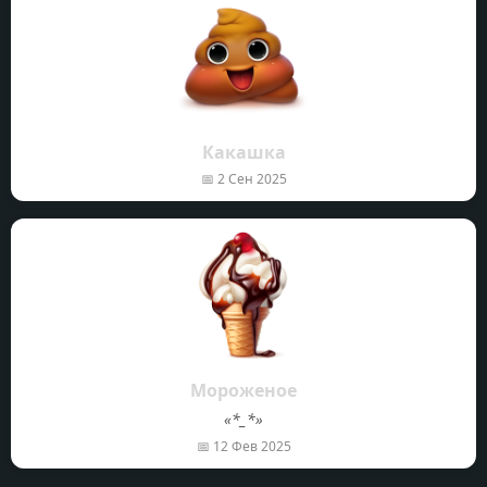
Какашка
📅
2 Сен 2025
Мороженое
«*_*»
📅
12 Фев 2025