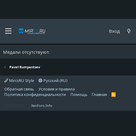
Pavel Rumyantsev
Вход
Медали
Медали отсутствуют.
Pavel Rumyantsev
MircsRU Style
Русский (RU)
Обратная связь
Условия и правила
Политика конфиденциальности
Помощь
Главная
R
S
S
Локализация от
XenForo.Info