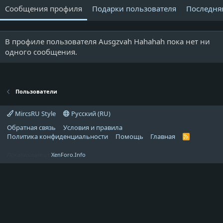
Сообщения профиля
Подарки пользователя
Последня
В профиле пользователя Ausgzvah Hahahah пока нет ни
одного сообщения.
Пользователи
MircsRU Style
Русский (RU)
Обратная связь
Условия и правила
Политика конфиденциальности
Помощь
Главная
R
S
S
Локализация от
XenForo.Info