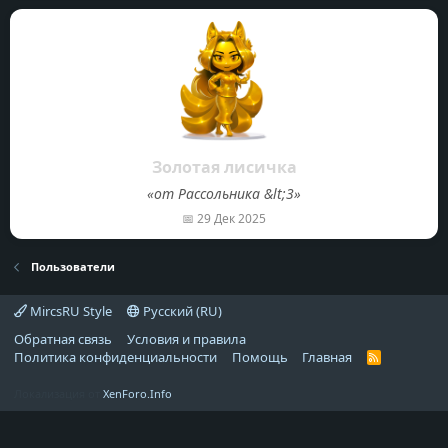
Золотая лисичка
«от Рассольника &lt;3»
📅
29 Дек 2025
Пользователи
MircsRU Style
Русский (RU)
Обратная связь
Условия и правила
Политика конфиденциальности
Помощь
Главная
R
S
S
Локализация от
XenForo.Info