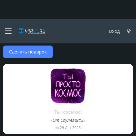
Пользователи
Вход
Подарки пользователя Fresh205
Сделать подарок
Ты космос!
«От Соулля&lt;3»
📅
29 Дек 2025