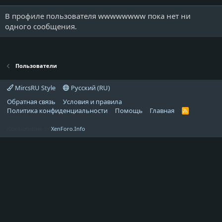
В профиле пользователя wwwwwwww пока нет ни
одного сообщения.
Пользователи
MircsRU Style
Русский (RU)
Обратная связь
Условия и правила
Политика конфиденциальности
Помощь
Главная
R
S
S
Локализация от
XenForo.Info