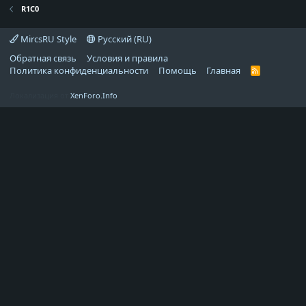
R1C0
MircsRU Style
Русский (RU)
Обратная связь
Условия и правила
Политика конфиденциальности
Помощь
Главная
R
S
S
Локализация от
XenForo.Info