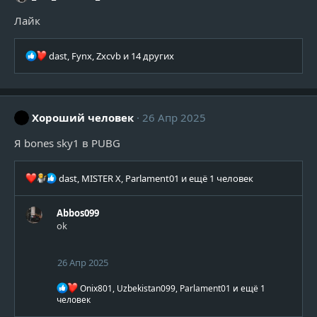
и
Лайк
:
Р
dast
,
Fynx
,
Zxcvb
и 14 других
е
а
к
ц
Хороший человек
26 Апр 2025
и
и
Я bones sky1 в PUBG
:
Р
dast
,
MISTER X
,
Parlament01
и ещё 1 человек
е
а
Abbos099
к
ok
ц
и
и
26 Апр 2025
:
Р
Onix801
,
Uzbekistan099
,
Parlament01
и ещё 1
е
человек
а