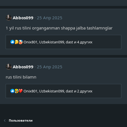
к
ц
и
и
Abbos099
25 Апр 2025
:
1 yil rus tilini organganman shappa jalba tashlamnglar
Р
Onix801
,
Uzbekistan099
,
dast
и 4 других
е
а
к
ц
Abbos099
25 Апр 2025
и
и
rus tilini bilamn
:
Р
Onix801
,
Uzbekistan099
,
dast
и 2 других
е
а
к
ц
и
Пользователи
и
: