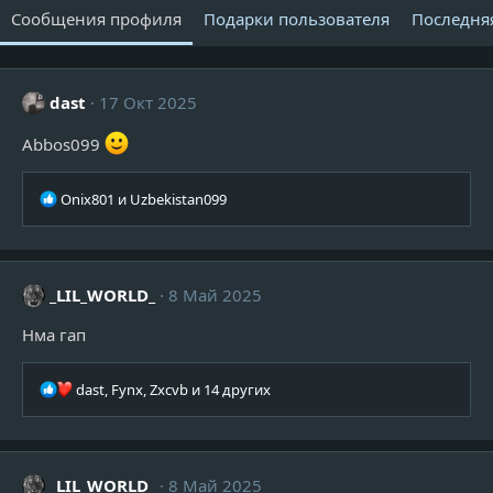
Сообщения профиля
Подарки пользователя
Последня
dast
17 Окт 2025
Abbos099
Р
Onix801
и
Uzbekistan099
е
а
к
ц
_LIL_WORLD_
8 Май 2025
и
и
Нма гап
:
Р
dast
,
Fynx
,
Zxcvb
и 14 других
е
а
к
ц
_LIL_WORLD_
8 Май 2025
и