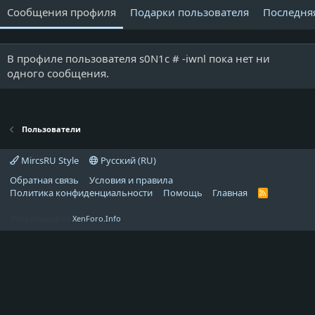
Сообщения профиля
Подарки пользователя
Последня
В профиле пользователя s0N1c # -iwnl пока нет ни
одного сообщения.
Пользователи
MircsRU Style
Русский (RU)
Обратная связь
Условия и правила
Политика конфиденциальности
Помощь
Главная
R
S
S
Локализация от
XenForo.Info