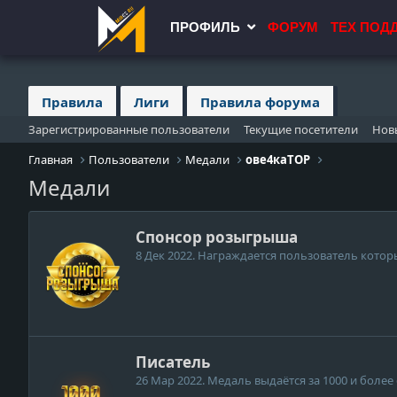
ПРОФИЛЬ
ФОРУМ
ТЕХ ПОД
Правила
Лиги
Правила форума
Зарегистрированные пользователи
Текущие посетители
Нов
Главная
Пользователи
Медали
ове4каTOP
Медали
Спонсор розыгрыша
8 Дек 2022
. Награждается пользователь котор
Писатель
26 Мар 2022
. Медаль выдаётся за 1000 и боле