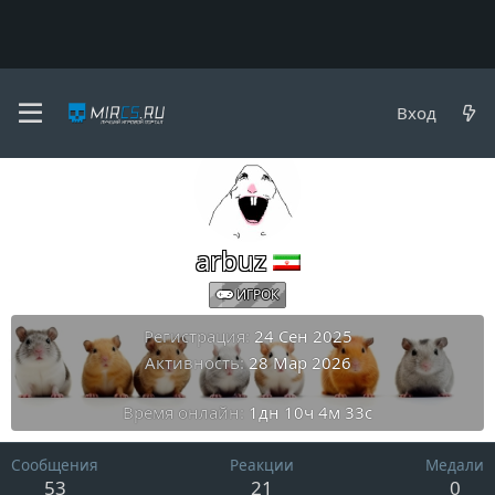
Пользователи
Вход
arbuz
ИГРОК
Регистрация
24 Сен 2025
Активность
28 Мар 2026
Время онлайн
1дн 10ч 4м 33с
Сообщения
Реакции
Медали
53
21
0