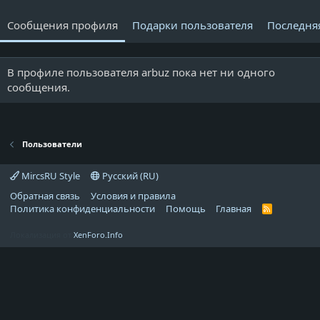
Сообщения профиля
Подарки пользователя
Последня
В профиле пользователя arbuz пока нет ни одного
сообщения.
Пользователи
MircsRU Style
Русский (RU)
Обратная связь
Условия и правила
Политика конфиденциальности
Помощь
Главная
R
S
S
Локализация от
XenForo.Info