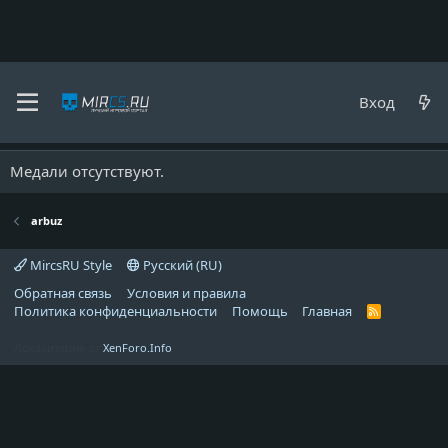
arbuz
Вход
Медали
Медали отсутствуют.
arbuz
MircsRU Style
Русский (RU)
Обратная связь
Условия и правила
Политика конфиденциальности
Помощь
Главная
R
S
S
Локализация от
XenForo.Info