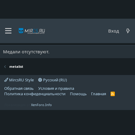
metalist
Вход
Медали
Медали отсутствуют.
metalist
MircsRU Style
Русский (RU)
Обратная связь
Условия и правила
Политика конфиденциальности
Помощь
Главная
R
S
S
Локализация от
XenForo.Info