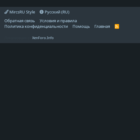
MircsRU Style
Русский (RU)
Обратная связь
Условия и правила
Политика конфиденциальности
Помощь
Главная
R
S
S
Локализация от
XenForo.Info