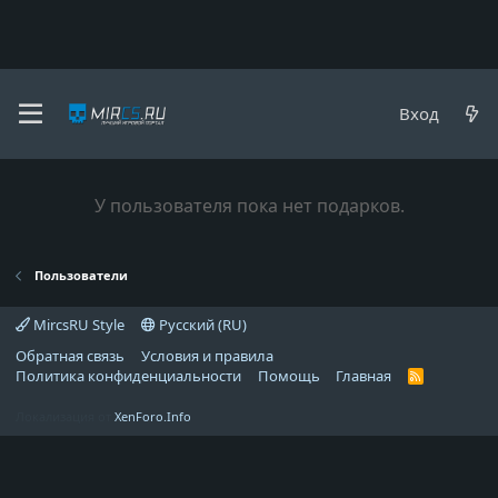
Пользователи
Вход
Подарки пользователя kempley228
У пользователя пока нет подарков.
Пользователи
MircsRU Style
Русский (RU)
Обратная связь
Условия и правила
Политика конфиденциальности
Помощь
Главная
R
S
S
Локализация от
XenForo.Info