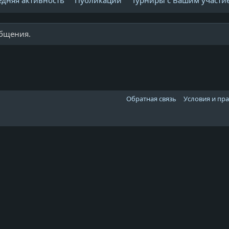
едняя активность
Публикации
Турниры с Вашим участи
общения.
Обратная связь
Условия и пр