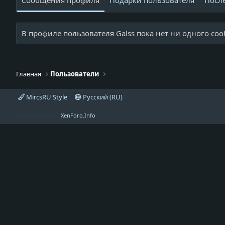
Сообщения профиля
Подарки пользователя
Посл
В профиле пользователя Galss пока нет ни одного со
Главная
Пользователи
MircsRU Style
Русский (RU)
Локализация от
XenForo.Info