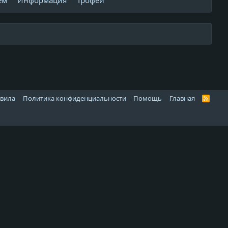
ем
Информация
Трофеи
авила
Политика конфиденциальности
Помощь
Главная
R
S
S