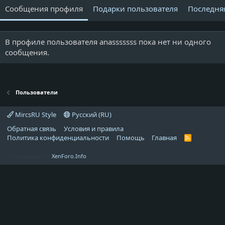
Сообщения профиля
Подарки пользователя
Последня
В профиле пользователя anasssssss пока нет ни одного
сообщения.
Пользователи
MircsRU Style
Русский (RU)
Обратная связь
Условия и правила
Политика конфиденциальности
Помощь
Главная
R
S
S
Локализация от
XenForo.Info