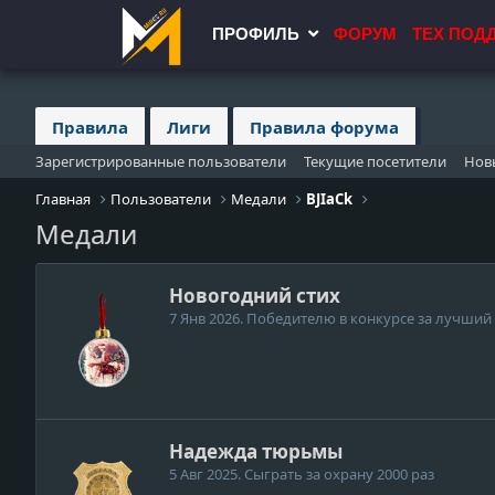
ПРОФИЛЬ
ФОРУМ
ТЕХ ПОД
Правила
Лиги
Правила форума
Зарегистрированные пользователи
Текущие посетители
Нов
Главная
Пользователи
Медали
BJIaCk
Медали
Новогодний стих
7 Янв 2026
. Победителю в конкурсе за лучший
Надежда тюрьмы
5 Авг 2025
. Сыграть за охрану 2000 раз