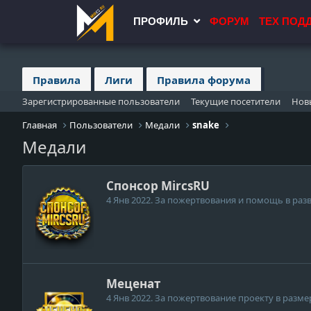
ПРОФИЛЬ
ФОРУМ
ТЕХ ПОД
Правила
Лиги
Правила форума
Зарегистрированные пользователи
Текущие посетители
Нов
Главная
Пользователи
Медали
snake
Медали
Спонсор MircsRU
4 Янв 2022
. За пожертвования и помощь в разв
Меценат
4 Янв 2022
. За пожертвование проекту в размер