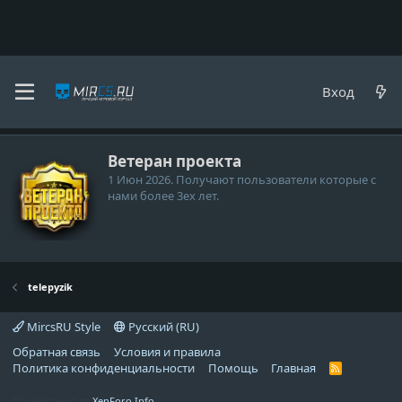
telepyzik
Вход
Медали
Ветеран проекта
1 Июн 2026
. Получают пользователи которые с
нами более 3ех лет.
telepyzik
MircsRU Style
Русский (RU)
Обратная связь
Условия и правила
Политика конфиденциальности
Помощь
Главная
R
S
S
Локализация от
XenForo.Info