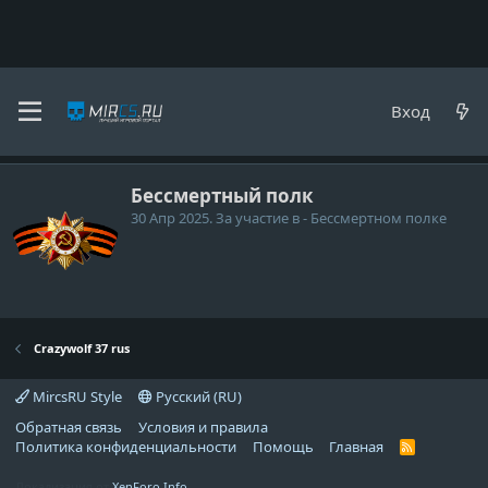
Crazywolf 37 rus
Вход
Медали
Бессмертный полк
30 Апр 2025
. За участие в - Бессмертном полке
Crazywolf 37 rus
MircsRU Style
Русский (RU)
Обратная связь
Условия и правила
Политика конфиденциальности
Помощь
Главная
R
S
S
Локализация от
XenForo.Info