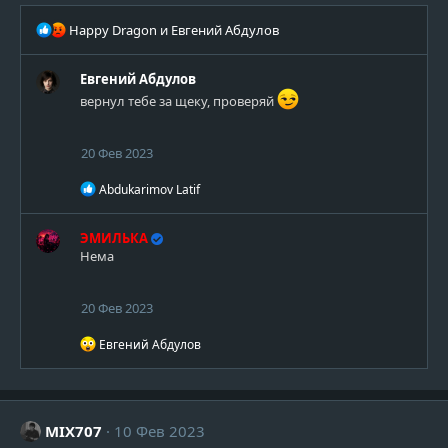
Р
Happy Dragon
и
Евгений Абдулов
е
а
Евгений Абдулов
к
ц
вернул тебе за щеку, проверяй
и
и
20 Фев 2023
:
Р
Abdukarimov Latif
е
а
к
ЭМИЛЬКА
ц
Нема
и
и
:
20 Фев 2023
Р
Евгений Абдулов
е
а
к
ц
и
MIX707
10 Фев 2023
и