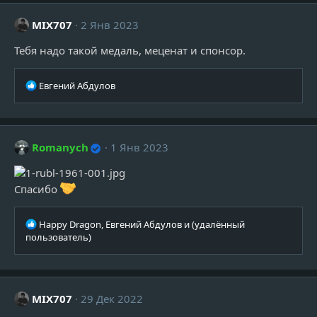
к
ц
MIX707
2 Янв 2023
и
и
Тебя надо такой медаль, меценат и спонсор.
:
Р
Евгений Абдулов
е
а
к
ц
Romanych
1 Янв 2023
и
и
:
Спасибо
Р
Happy Dragon
,
Евгений Абдулов
и
(удалённый
е
пользователь)
а
к
ц
и
MIX707
29 Дек 2022
и
: