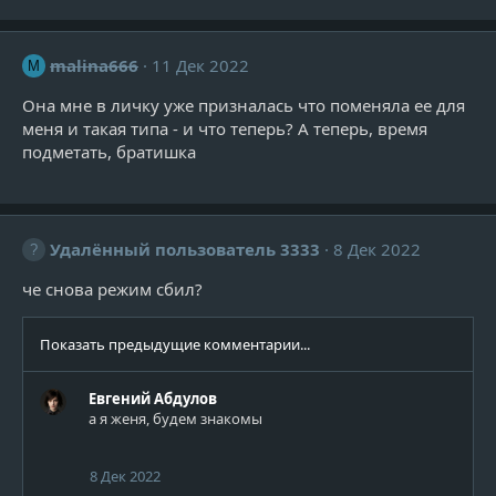
а
к
ц
malina666
11 Дек 2022
M
и
и
Она мне в личку уже призналась что поменяла ее для
:
меня и такая типа - и что теперь? А теперь, время
подметать, братишка
Удалённый пользователь 3333
8 Дек 2022
че снова режим сбил?
Показать предыдущие комментарии...
Евгений Абдулов
а я женя, будем знакомы
8 Дек 2022