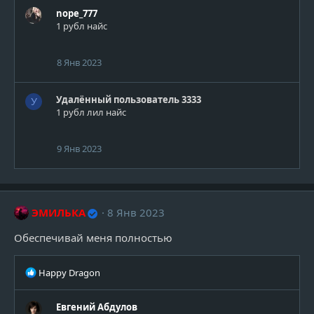
nope_777
1 рубл найс
8 Янв 2023
Удалённый пользователь 3333
У
1 рубл лил найс
9 Янв 2023
ЭМИЛЬКА
8 Янв 2023
Обеспечивай меня полностью
Р
Happy Dragon
е
а
Евгений Абдулов
к