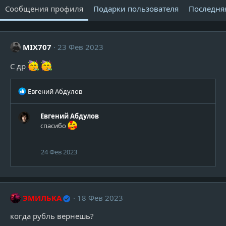
Сообщения профиля
Подарки пользователя
Последня
MIX707
23 Фев 2023
С др
Р
Евгений Абдулов
е
а
Евгений Абдулов
к
спасибо
ц
и
и
24 Фев 2023
:
ЭМИЛЬКА
18 Фев 2023
когда рубль вернешь?