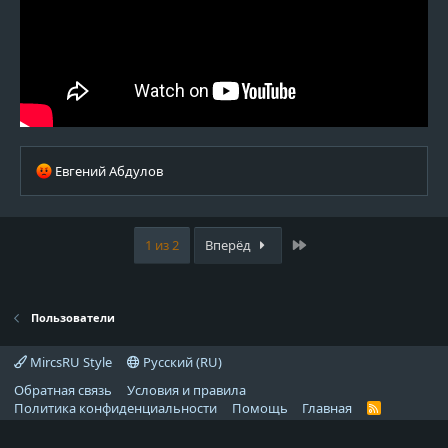
Р
Евгений Абдулов
е
а
к
ц
Last
1 из 2
Вперёд
и
и
:
Пользователи
MircsRU Style
Русский (RU)
Обратная связь
Условия и правила
Политика конфиденциальности
Помощь
Главная
R
S
S
Локализация от
XenForo.Info