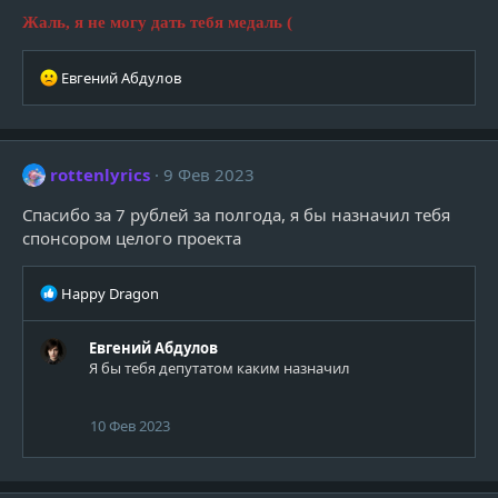
:
Жаль, я не могу дать тебя медаль (
Р
Евгений Абдулов
е
а
к
ц
rottenlyrics
9 Фев 2023
и
и
Спасибо за 7 рублей за полгода, я бы назначил тебя
:
спонсором целого проекта
Р
Happy Dragon
е
а
Евгений Абдулов
к
Я бы тебя депутатом каким назначил
ц
и
и
10 Фев 2023
: