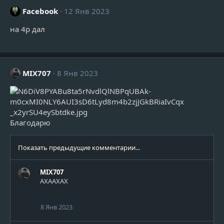
ц
Facebook
12 Янв 2023
и
и
на 4р дал
:
MIX707
8 Янв 2023
Благодарю
Показать предыдущие комментарии...
MIX707
AXAAXAX
8 Янв 2023