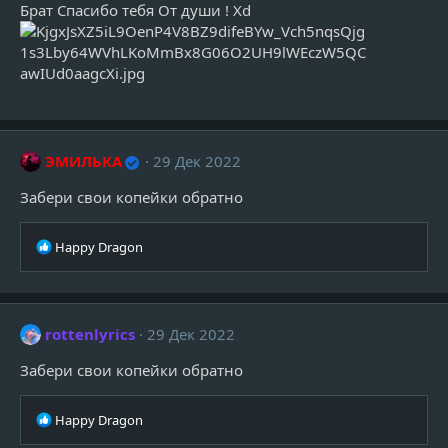
Брат Спасибо тебя От души ! Xd
ЭМИЛЬКА
29 Дек 2022
Забери свои копейки обратно
Р
Happy Dragon
е
а
к
ц
rottenlyrics
29 Дек 2022
и
и
Забери свои копейки обратно
:
Р
Happy Dragon
е