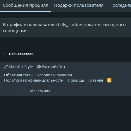
Сообщения профиля
Подарки пользователя
Последня
В профиле пользователя billy_cimber пока нет ни одного
сообщения.
Пользователи
MircsRU Style
Русский (RU)
Обратная связь
Условия и правила
Политика конфиденциальности
Помощь
Главная
R
S
S
Локализация от
XenForo.Info