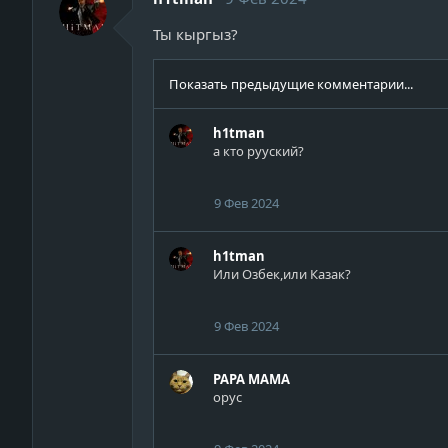
Ты кыргыз?
Показать предыдущие комментарии...
h1tman
а кто рууский?
9 Фев 2024
h1tman
Или Озбек,или Казак?
9 Фев 2024
PAPA MAMA
орус