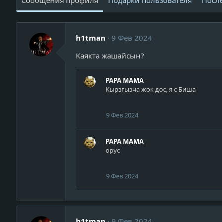
Сообщения профиля
Подарки пользователя
Посл
h1tman
9 Фев 2024
Каякта жашайсын?
PAPA MAMA
Кырзгызча жок дос, я с Биша
9 Фев 2024
PAPA MAMA
орус
9 Фев 2024
h1tman
9 Фев 2024