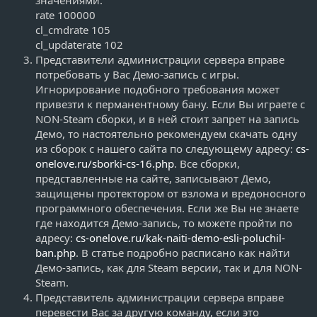
значениями:
rate 100000
cl_cmdrate 105
cl_updaterate 102
Представители администрации сервера вправе
потребовать у Вас Демо-запись с игры.
Игнорирование подобного требования может
привезти к перманентному бану. Если Вы играете с
NON-Steam сборки, и в ней стоит запрет на запись
Демо, то настоятельно рекомендуем скачать одну
из сборок с нашего сайта по следующему адресу:
cs-
onelove.ru/sborki-cs-16.php
. Все сборки,
представленные на сайте, записывают Демо,
защищены протектором от взлома и вредоносного
программного обеспечения. Если же Вы не знаете
где находится Демо-запись, то можете пройти по
адресу:
cs-onelove.ru/kak-naiti-demo-esli-poluchil-
ban.php
. В статье подробно расписано как найти
Демо-запись, как для Steam версии, так и для NON-
Steam.
Представитель администрации сервера вправе
перевести Вас за другую команду, если это