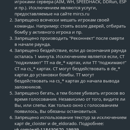
игроками сервера (AIM, WH, SPEEDHACK, DDRun, ESP
и пр.). Исключением являются услуги,
предоставляемые на сайте mircs.ru
Запрещено всячески мешать игрокам своей
команды. Например: стоять возле дверей, отбирать
бомбу у активного игрока и пр.
Запрещено производить ”Реконнект” после смерти
в начале раунда.
Запрещено бездействие, если до окончания раунда
осталась 1 минута. Исключением является если, CT
”поджимают” TT на de_* картах, или TT “поджимают”
CT на cs_* картах. CT могут бездействовать в de_*
картах до установки бомбы. TT могут
бездействовать на cs_* картах до начала вывода
заложников.
Запрещено бегать, а тем более убивать игроков во
время голосования. Независимо от того, видите ли
Вы, или слепы. Как только окно с голосованием
появилось, Вы обязаны остановиться.
Запрещено использование текстур за исключением
карт de_cloister и de_eldorado. Подробнее:
vk.com/wall-118430670_19939