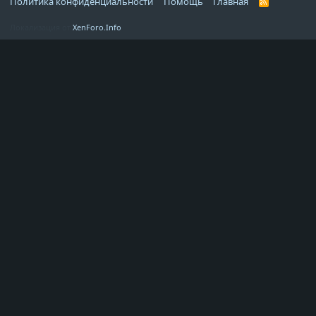
Политика конфиденциальности
Помощь
Главная
R
S
S
Локализация от
XenForo.Info