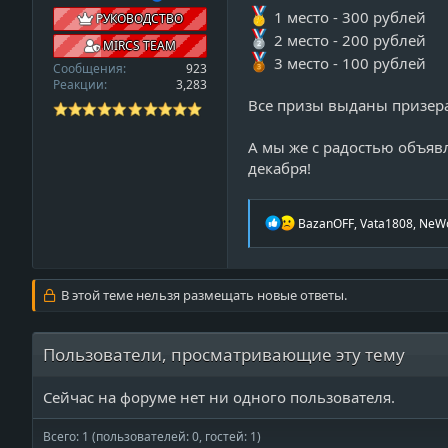
1 место - 300 рублей
РУКОВОДСТВО
2 место - 200 рублей
MIRCS TEAM
3 место - 100 рублей
Сообщения
923
Реакции
3,283
Все призы выданы призера
А мы же с радостью объявл
декабря!
Р
BazanOFF
,
Vata1808
,
NeW
е
а
к
ц
В этой теме нельзя размещать новые ответы.
и
и
:
Пользователи, просматривающие эту тему
Сейчас на форуме нет ни одного пользователя.
Всего: 1 (пользователей: 0, гостей: 1)