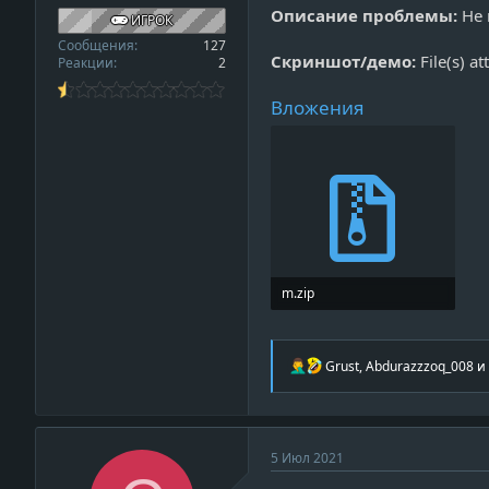
Описание проблемы:
Не 
ИГРОК
Сообщения
127
Скриншот/демо:
File(s) a
Реакции
2
Вложения
m.zip
20.3 MB · Просмотры: 0
Р
Grust
,
Abdurazzzoq_008
и
е
а
к
ц
и
5 Июл 2021
и
: