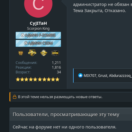
C
администратор не обязан в
Тема Закрыта, Отказано.
CyJITaH
Scorpion King
АДМИН F-ZOMBIE
АДМИН CSDM
Сообщения
1,211
Реакции
1,816
Возраст
34
Р
MIX707
,
Grust
,
Abdurazzzoq
е
а
к
ц
В этой теме нельзя размещать новые ответы.
и
и
:
Пользователи, просматривающие эту тему
Сейчас на форуме нет ни одного пользователя.