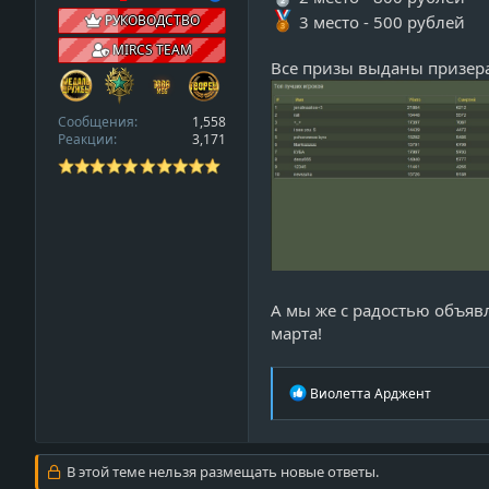
r
3 место - 500 рублей
РУКОВОДСТВО
o
MIRCS TEAM
f
Все призы выданы призера
i
l
Сообщения
1,558
e
Реакции
3,171
А мы же с радостью объявл
марта!
Р
Виолетта Арджент
е
а
к
ц
В этой теме нельзя размещать новые ответы.
и