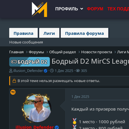
ПРОФИЛЬ
ФОРУМ
ТЕХ ПОД
Правила
Лиги
Правила форума
Новые сообщения
Главная
Форумы
Общий раздел
Новости проекта
Лиги 
Бодрый D2 MirCS Leag
БОДРЫЙ D2
А
Д
П
illusion_Defender
1 Дек 2025
305
в
а
р
т
В этой теме нельзя размещать новые ответы.
т
о
о
а
с
р
н
м
т
а
о
v
1 Дек 2025
е
ч
т
i
м
а
р
Каждый из призеров полу
e
ы
л
ы
w
а
_
1 место - 1000 рублей
illusion_Defender
p
2 место - 800 рублей