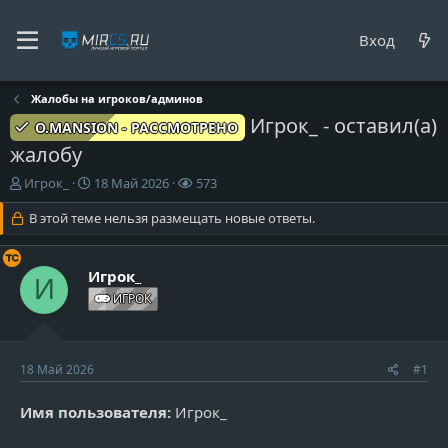
Вход
Жалобы на игроков/админов
Игрок_ - оставил(а)
O.MANSION - РАССМОТРЕНО
жалобу
А
Д
П
Игрок_
18 Май 2026
573
в
а
р
т
В этой теме нельзя размещать новые ответы.
т
о
о
а
с
р
н
м
т
а
о
Игрок_
И
е
ч
т
ИГРОК
м
а
р
ы
л
ы
а
18 Май 2026
#1
Имя пользователя:
Игрок_