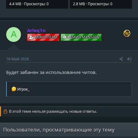
4.4 MB · Просмотры: 0
2.8 MB · Просмотры: 0
Arleq1n
A
MIRCS TEAM
АДМИН MANSION
18 Май 2026
#2
Будет забанен за использование читов.
Р
Игрок_
е
а
к
ц
В этой теме нельзя размещать новые ответы.
и
и
:
Пользователи, просматривающие эту тему