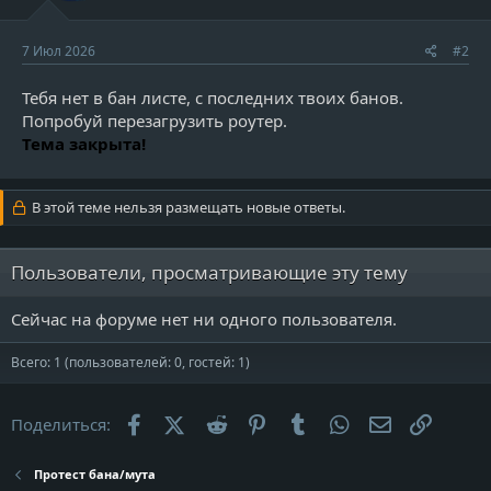
p
r
7 Июл 2026
#2
o
f
Тебя нет в бан листе, с последних твоих банов.
i
Попробуй перезагрузить роутер.
l
Тема закрыта!
e
В этой теме нельзя размещать новые ответы.
Пользователи, просматривающие эту тему
Сейчас на форуме нет ни одного пользователя.
Всего: 1 (пользователей: 0, гостей: 1)
Facebook
X (Twitter)
Reddit
Pinterest
Tumblr
WhatsApp
Электронна
Ссылк
Поделиться:
Протест бана/мута