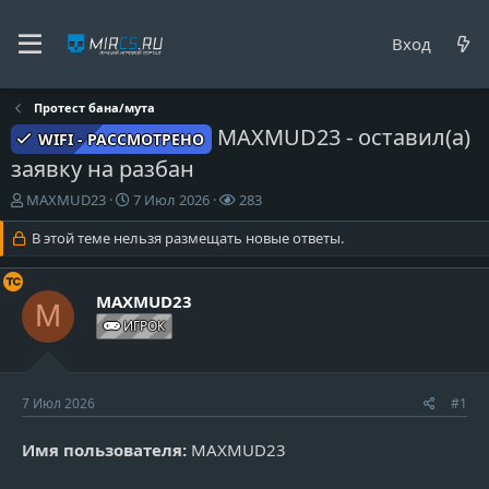
Вход
Протест бана/мута
MAXMUD23 - оставил(а)
WIFI - РАССМОТРЕНО
заявку на разбан
А
Д
П
MAXMUD23
7 Июл 2026
283
в
а
р
т
В этой теме нельзя размещать новые ответы.
т
о
о
а
с
р
н
м
т
а
о
MAXMUD23
M
е
ч
т
ИГРОК
м
а
р
ы
л
ы
а
7 Июл 2026
#1
Имя пользователя:
MAXMUD23