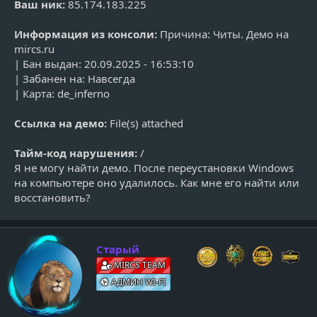
Ваш ник:
85.174.183.225
Информация из консоли:
Причина: Читы. Демо на
mircs.ru
| Бан выдан: 20.09.2025 - 16:53:10
| Забанен на: Навсегда
| Карта: de_inferno
Ссылка на демо:
File(s) attached
Тайм-код нарушения:
/
Я не могу найти демо. После переустановки Windows
на компьютере оно удалилось. Как мне его найти или
восстановить?
v
Старый
i
MIRCS TEAM
e
АДМИН WI-FI
w
_