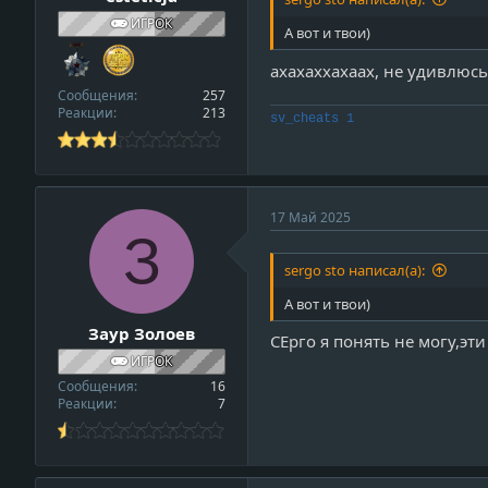
ИГРОК
А вот и твои)
ахахаххахаах, не удивлюсь
Сообщения
257
Реакции
213
sv_cheats 1
17 Май 2025
З
sergo sto написал(а):
А вот и твои)
Заур Золоев
СЕрго я понять не могу,эт
ИГРОК
Сообщения
16
Реакции
7