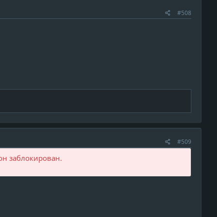
#508
#509
он заблокирован.