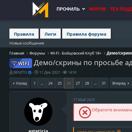
ПРОФИЛЬ
ФОРУМ
ТЕХ ПОД
Правила
Лиги
Правила форума
Новые сообщения
Главная
Форумы
Wi-Fi - Бойцовский Клуб 18+
Демо/скрин
Демо/скрины по просьбе а
WIFI
А
Д
П
BENITO
11 Дек 2021
141K
в
а
р
т
т
о
Назад
1
...
24
25
26
27
28
...
31
Вперёд
о
а
с
р
н
м
т
а
о
17 Май 2025
е
ч
т
м
а
р
Обратите внимание
ы
л
ы
а
esteticja
sergo sto написал(а):