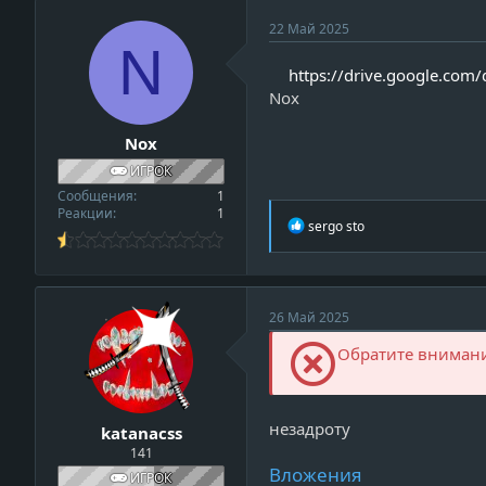
22 Май 2025
N
https://drive.google.com
Nox
Nox
ИГРОК
Сообщения
1
Реакции
1
Р
sergo sto
е
а
к
ц
и
v
26 Май 2025
и
i
:
Обратите внимание
e
w
_
незадроту
katanacss
p
141
r
Вложения
o
ИГРОК