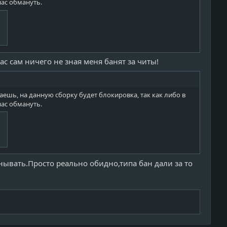
нас обмануть.
ас сам ничего не зная меня банят за читы!
аешь, на данную сборку будет блокировка, так как либо в
нас обмануть.
анывать.Просто реально обидно,типа бан дали за то