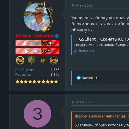
v
17 Май 2025
i
Удаляешь сборку которая у
e
блокировка, так как либо 
w
обмануть.
_
illusion_Defender
p
GSClient | Скачать КС 1
r
РУКОВОДСТВО
Скачать cs 1.6 на новом билде кс
o
gsclient.com
MIRCS TEAM
f
i
l
Сообщения
1,565
e
Реакции
3,175
Р
BazanOFF
е
а
к
ц
и
17 Май 2025
и
З
:
illusion_Defender написал(а):
Удаляешь сборку которая у те