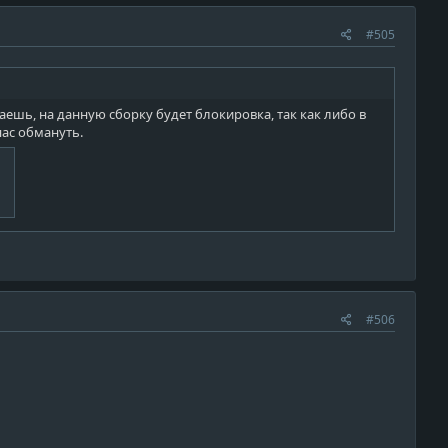
#505
аешь, на данную сборку будет блокировка, так как либо в
нас обмануть.
#506