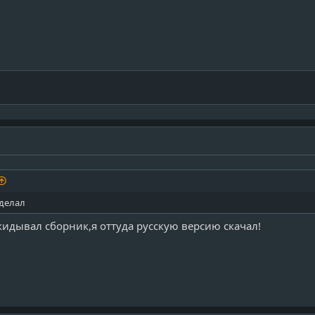
сделал
кидывал сборник,я оттуда русскую версию скачал!