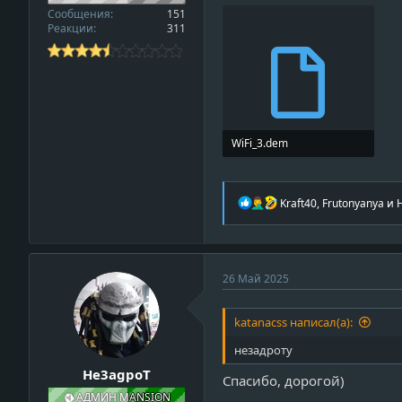
f
Сообщения
151
Реакции
311
i
l
e
WiFi_3.dem
100 MB · Просмотры: 0
Р
Kraft40
,
Frutonyanya
и
е
а
к
ц
и
26 Май 2025
и
:
katanacss написал(а):
незадроту
He3agpoT
Спасибо, дорогой)
АДМИН MANSION