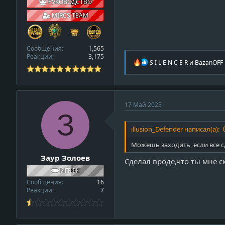
РУКОВОДСТВО
o
MIRCS TEAM
f
i
l
Сообщения
1,565
e
Реакции
3,175
Р
S I L E N C E R
и
BazanOFF
е
а
к
ц
и
17 Май 2025
и
З
:
illusion_Defender написал(а):
Можешь заходить, если все 
Заур Золоев
Сделал вроде,что ты мне с
ИГРОК
Сообщения
16
Реакции
7