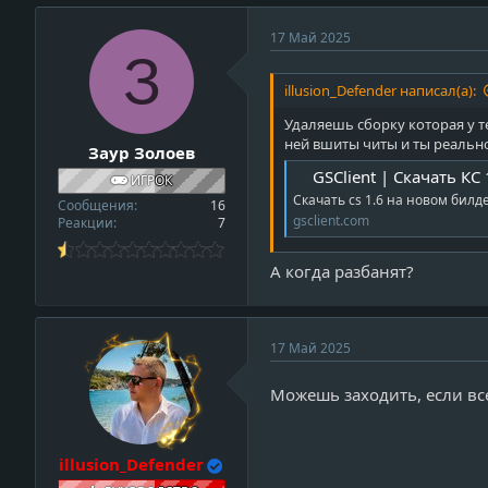
ц
и
17 Май 2025
и
З
:
illusion_Defender написал(а):
Удаляешь сборку которая у те
ней вшиты читы и ты реально
Заур Золоев
GSClient | Скачать КС
ИГРОК
Скачать cs 1.6 на новом билде 
Сообщения
16
gsclient.com
Реакции
7
А когда разбанят?
v
17 Май 2025
i
Можешь заходить, если вс
e
w
_
illusion_Defender
p
r