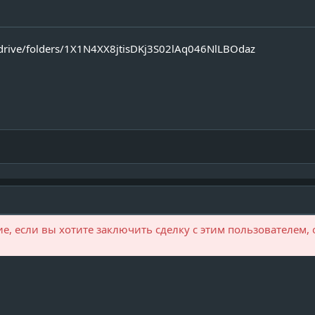
/drive/folders/1X1N4XX8jtisDKj3S02lAq046NlLBOdaz
, если вы хотите заключить сделку с этим пользователем, 