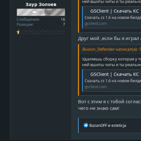
ней вшиты читы и ты реально
Заур Золоев
GSClient | Скачать КС
ИГРОК
Скачать cs 1.6 на новом билде 
Сообщения
16
gsclient.com
Реакции
7
Друг мой ,если бы я играл
illusion_Defender написал(а):
Удаляешь сборку которая у те
ней вшиты читы и ты реально
GSClient | Скачать КС
Скачать cs 1.6 на новом билде 
gsclient.com
Вот с этим я с тобой согл
чего не знаю сам!
Р
BazanOFF
и
esteticja
е
а
к