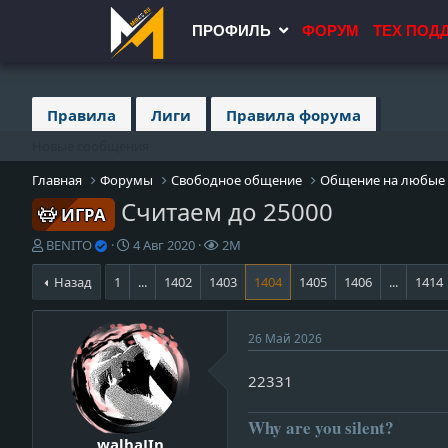
ПРОФИЛЬ
ФОРУМ
ТЕХ ПОД
Правила
Лиги
Правила форума
Новые сообщения
Главная
Форумы
Свободное общение
Общение на любые
Считаем до 25000
ИГРА
А
Д
П
BENITO
4 Авг 2020
2M
в
а
р
т
т
о
Назад
1
...
1402
1403
1404
1405
1406
...
1414
о
а
с
р
н
м
т
а
о
v
26 Май 2026
е
ч
т
i
м
а
р
22331
e
ы
л
ы
w
а
_
Why are you silent?
walhaJIn
p