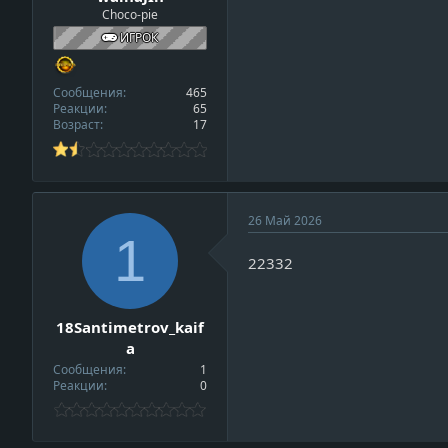
Choco-pie
r
o
ИГРОК
f
i
Сообщения
465
l
Реакции
65
e
Возраст
17
26 Май 2026
1
22332
18Santimetrov_kaif
a
Сообщения
1
Реакции
0