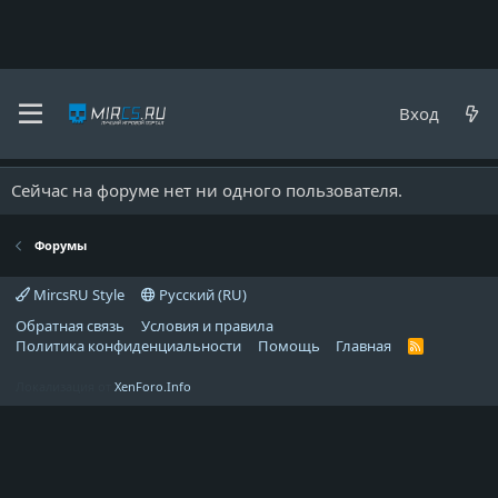
Форумы
Вход
Форум МирКС
Сейчас на форуме нет ни одного пользователя.
Форумы
MircsRU Style
Русский (RU)
Обратная связь
Условия и правила
Политика конфиденциальности
Помощь
Главная
R
S
S
Локализация от
XenForo.Info