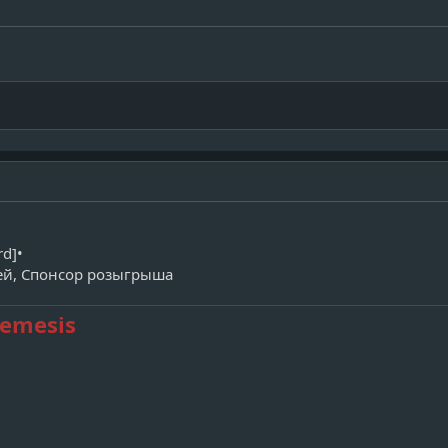
rd]•
ей, Спонсор розыгрыша
Nemesis