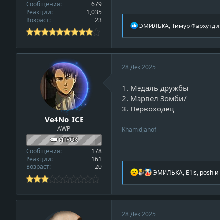
Сообщения
679
Реакции
1,035
Возраст
23
Р
ЭМИЛЬКА
,
Тимур Фархутди
е
а
к
ц
и
v
28 Дек 2025
и
i
:
1. Медаль дружбы
e
2. Марвел Зомби/
w
3. Первоходец
_
Ve4No_ICE
p
AWP
r
Khamidjanof
o
ИГРОК
f
Сообщения
178
Реакции
161
i
Возраст
20
l
Р
ЭМИЛЬКА
,
E1is
,
posh
и 
е
e
а
к
ц
и
28 Дек 2025
и