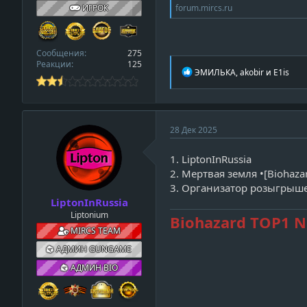
f
ИГРОК
forum.mircs.ru
i
l
e
Сообщения
275
Реакции
125
Р
ЭМИЛЬКА
,
akobir
и
E1is
е
а
к
ц
и
28 Дек 2025
и
:
1. LiptonInRussia
2. Мертвая земля •[Biohaza
3. Организатор розыгрыш
LiptonInRussia
Liptonium
Biohazard TOP1 
MIRCS TEAM
АДМИН GUNGAME
АДМИН BIO