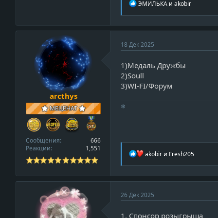
Р
ЭМИЛЬКА
и
akobir
е
а
к
ц
и
v
18 Дек 2025
и
i
:
1)Медаль Дружбы
e
2)Soull
w
3)WI-FI/Форум
_
arcthys
p
r
❄
МЕЦЕНАТ
o
f
i
Сообщения
666
l
Реакции
1,551
Р
akobir
и
Fresh205
e
е
а
к
ц
и
v
26 Дек 2025
и
i
:
1. Спонсор розыгрыша
e