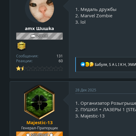
:
1. Медаль дружбы
2. Marvel Zombie
3. lol
amx Шuшkа
ИГРОК
Сообщения
131
Реакции
60
Р
Бабуля
,
S A L I K H
,
ЭМИ
е
а
к
ц
и
v
28 Дек 2025
и
i
:
1. Организатор Розыгрыш
e
2. ПУШКИ + ЛАЗЕРЫ 1 [ST
w
3. Majestic-13
_
Majestic-13
p
Генерал-Прапорщик
r
o
МЕЦЕНАТ