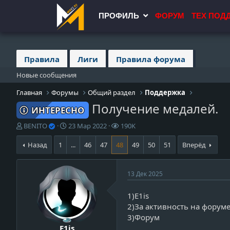
ПРОФИЛЬ
ФОРУМ
ТЕХ ПОД
Правила
Лиги
Правила форума
Новые сообщения
Главная
Форумы
Общий раздел
Поддержка
Получение медалей.
ИНТЕРЕСНО
А
Д
П
BENITO
23 Мар 2022
190K
в
а
р
т
т
о
Назад
1
...
46
47
48
49
50
51
Вперёд
о
а
с
р
н
м
т
а
о
v
13 Дек 2025
е
ч
т
i
м
а
р
1)E1is
e
ы
л
ы
2)За активность на форум
w
а
3)Форум
_
E1is
p