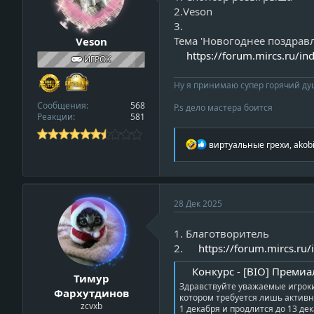
2.Veson
w
3.
_
Тема 'Новогоднее поздравл
Veson
p
https://forum.mircs.ru/i
r
ИГРОК
o
f
Ну я принимаю супер горячий душ
i
Сообщения
568
P.s дело мастера боится
l
Реакции
581
e
Р
виртуальные грехи
,
akob
е
а
к
ц
и
v
28 Дек 2025
и
i
:
1. Благотворитель
e
2.
https://forum.mircs.ru
w
_
Конкурс - [BIO] Прем
Тимур
p
Здравствуйте уважаемые игроки
Фархутдинов
r
котором требуется лишь активно
zcvxb
o
1 декабря и продлится до 13 дек