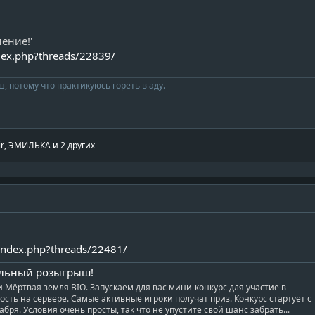
ение!'
ndex.php?threads/22839/
, потому что практикуюсь гореть в аду.
ir
,
ЭМИЛЬКА
и 2 других
/index.php?threads/22481/
иальный розыгрыш!
 Мёртвая земля BIO. Запускаем для вас мини-конкурс для участие в
сть на сервере. Самые активные игроки получат приз. Конкурс стартует с
абря. Условия очень просты, так что не упустите свой шанс забрать...