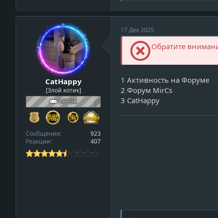
а
к
ц
и
v
17 Дек 2025
и
i
:
Обратите внимание
e
w
_
1 Активность на Форуме
CatHappy
p
2 Форум MirCs
[Злой котик]
r
3 CatHappy
o
ИГРОК
f
i
l
Сообщения
923
Реакции
407
e