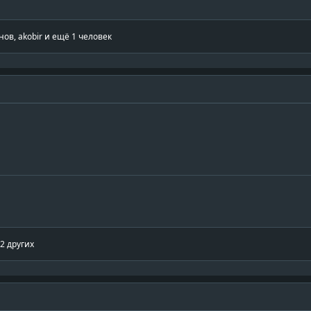
нов
,
akobir
и ещё 1 человек
2 других