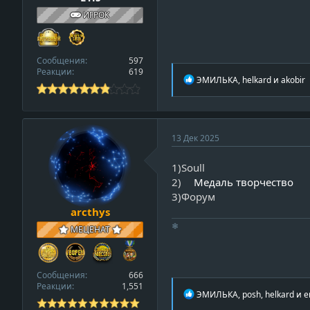
r
ИГРОК
o
f
i
Сообщения
597
l
Реакции
619
Р
ЭМИЛЬКА
,
helkard
и
akobir
e
е
а
к
ц
и
v
13 Дек 2025
и
i
:
1)Soull
e
2)
Медаль творчество
w
3)Форум
_
arcthys
p
r
❄
МЕЦЕНАТ
o
f
i
Сообщения
666
l
Реакции
1,551
Р
ЭМИЛЬКА
,
posh
,
helkard
и е
e
е