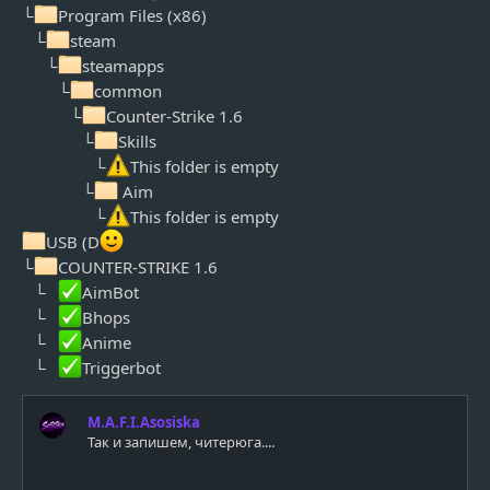
└
Program Files (x86)
⠀└
steam
⠀⠀└
steamapps
⠀⠀⠀└
common
⠀⠀⠀⠀└
Counter-Strike 1.6
⠀⠀⠀⠀⠀└
Skills
⠀⠀⠀⠀⠀⠀└
This folder is empty
⠀⠀⠀⠀⠀└
Aim
⠀⠀⠀⠀⠀⠀└
This folder is empty
USB (D
└
COUNTER-STRIKE 1.6
⠀└⠀
AimBot
⠀└⠀
Bhops
⠀└⠀
Anime
⠀└⠀
Triggerbot
M.A.F.I.Asosiska
Так и запишем, читерюга....