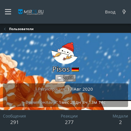
Вход
Пользователи
Pisos
ИГРОК
Регистрация
17 Авг 2020
Время онлайн
1мес 20дн 8ч 13м 14с
Сообщения
Реакции
Медали
291
277
2