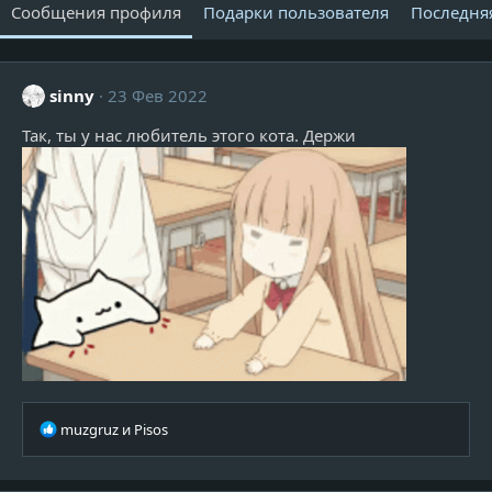
Сообщения профиля
Подарки пользователя
Последня
sinny
23 Фев 2022
Так, ты у нас любитель этого кота. Держи
Р
muzgruz
и
Pisos
е
а
к