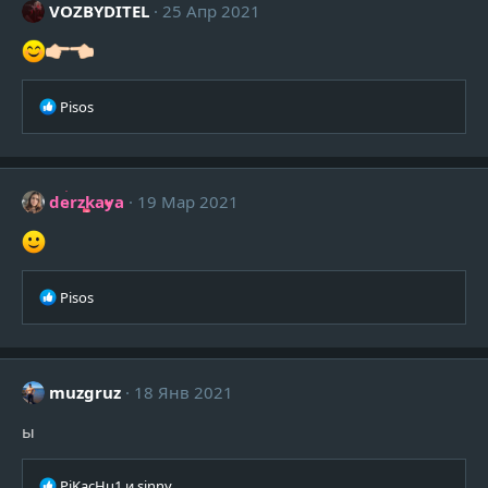
VOZBYDITEL
25 Апр 2021
Р
Pisos
е
а
к
ц
derzkaya
19 Мар 2021
и
и
:
Р
Pisos
е
а
к
ц
muzgruz
18 Янв 2021
и
и
ы
:
Р
PiKacHu1
и
sinny