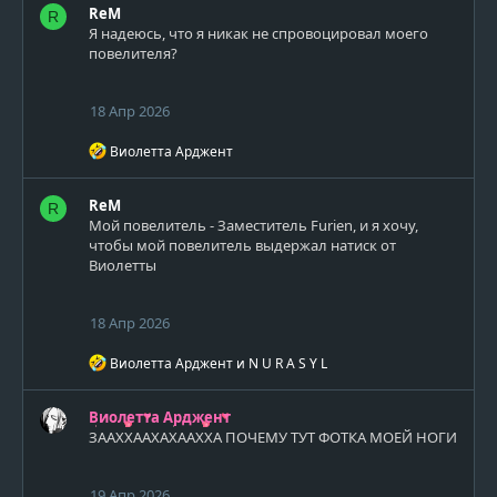
и
ReM
R
и
Я надеюсь, что я никак не спровоцировал моего
:
повелителя?
18 Апр 2026
Р
Виолетта Арджент
е
а
к
ReM
R
ц
Мой повелитель - Заместитель Furien, и я хочу,
и
чтобы мой повелитель выдержал натиск от
и
Виолетты
:
18 Апр 2026
Р
Виолетта Арджент
и
N U R A S Y L
е
а
к
Виолетта Арджент
ц
ЗААХХААХАХААХХА ПОЧЕМУ ТУТ ФОТКА МОЕЙ НОГИ
и
и
:
19 Апр 2026