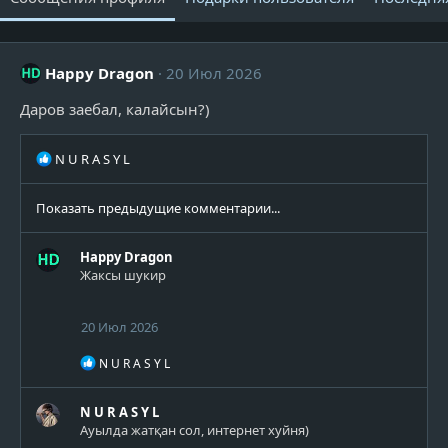
Happy Dragon
20 Июл 2026
Даров заебал, калайсын?)
Р
N U R A S Y L
е
а
Показать предыдущие комментарии...
к
ц
и
Happy Dragon
и
Жаксы шукир
:
20 Июл 2026
Р
N U R A S Y L
е
а
к
N U R A S Y L
ц
Ауылда жатқан сол, интернет хуйня)
и