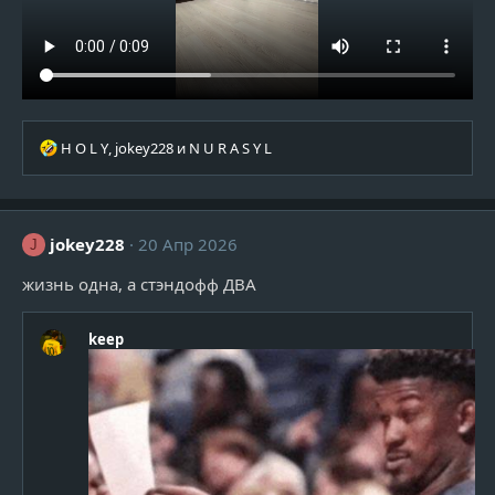
Р
H O L Y
,
jokey228
и
N U R A S Y L
е
а
к
ц
jokey228
20 Апр 2026
J
и
и
жизнь одна, а стэндофф ДВА
:
keep