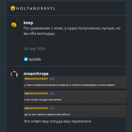
Р
H O L Y
и
N U R A S Y L
е
а
keep
к
По сравнению с этим, у нуры получилось лучше, но
ц
вы оба молодцы
и
и
:
26 Апр 2026
Р
bzchhh
е
а
к
misanthrope
ц
и
и
:
Это ответ ему откуда ему прилетело