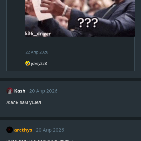
22 Апр 2026
Р
jokey228
е
а
к
ц
и
Kash
20 Апр 2026
и
:
Жаль зам ушел
arcthys
20 Апр 2026
Куда дальше держишь путь?