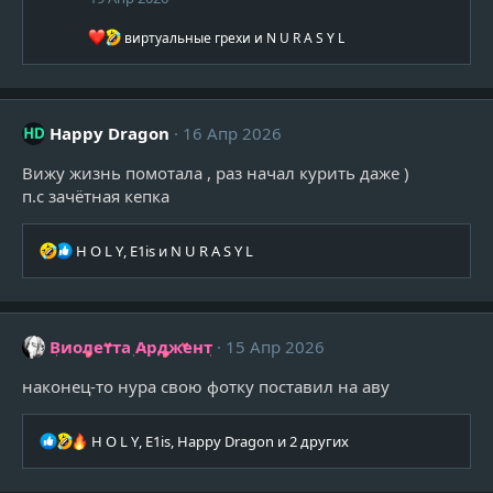
Р
виртуальные грехи
и
N U R A S Y L
е
а
к
ц
и
Happy Dragon
16 Апр 2026
и
:
Вижу жизнь помотала , раз начал курить даже )
п.с зачётная кепка
Р
H O L Y
,
E1is
и
N U R A S Y L
е
а
к
ц
Виолетта Арджент
15 Апр 2026
и
и
наконец-то нура свою фотку поставил на аву
:
Р
H O L Y
,
E1is
,
Happy Dragon
и 2 других
е
а