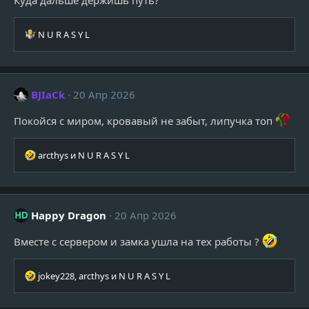
Р
N U R A S Y L
е
а
к
ц
BJIaCk
20 Апр 2026
и
и
Покойся с миром, кровавый не забыт, липучка топ
:
Р
arcthys
и
N U R A S Y L
е
а
к
ц
Happy Dragon
20 Апр 2026
и
и
Вместе с сервером и замка ушла на тех работы ?
:
Р
jokey228
,
arcthys
и
N U R A S Y L
е
а