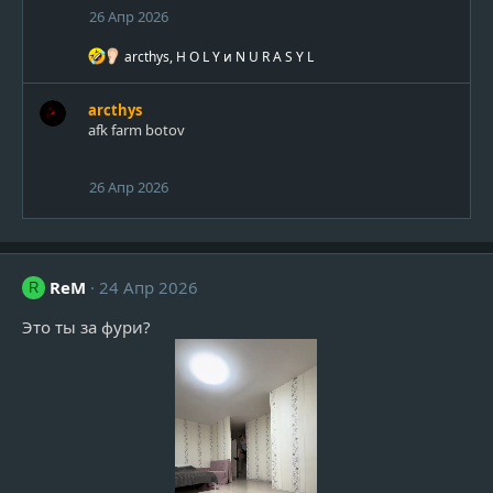
26 Апр 2026
Р
arcthys
,
H O L Y
и
N U R A S Y L
е
а
к
arcthys
ц
afk farm botov
и
и
:
26 Апр 2026
ReM
24 Апр 2026
R
Это ты за фури?