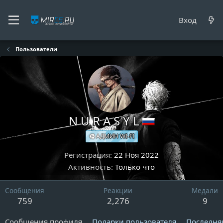
Вход
Пользователи
N U R A S Y L
АДМИН WI-FI
Регистрация
22 Ноя 2022
Активность
Только что
Сообщения
Реакции
Медали
759
2,276
9
Сообщения профиля
Подарки пользователя
Последня