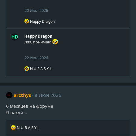
и
:
20 Июл 2026
Р
Happy Dragon
е
а
к
Happy Dragon
ц
Ляя, понимаю
и
и
:
22 Июл 2026
Р
N U R A S Y L
е
а
к
ц
и
arcthys
8 Июн 2026
и
:
6 месяцев на форуме
Я вахуй…
Р
N U R A S Y L
е