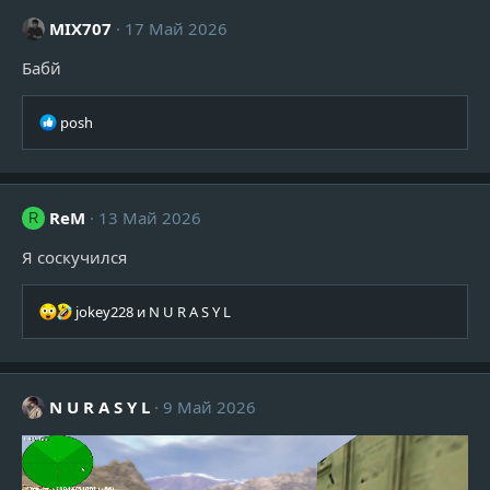
ц
и
MIX707
17 Май 2026
и
:
Бабй
Р
posh
е
а
к
ц
ReM
13 Май 2026
R
и
и
Я соскучился
:
Р
jokey228
и
N U R A S Y L
е
а
к
ц
N U R A S Y L
9 Май 2026
и
и
: