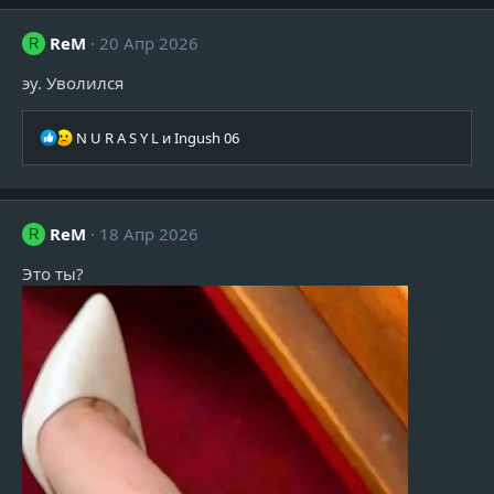
к
ц
ReM
20 Апр 2026
R
и
и
эу. Уволился
:
Р
N U R A S Y L
и
Ingush 06
е
а
к
ц
ReM
18 Апр 2026
R
и
и
Это ты?
: