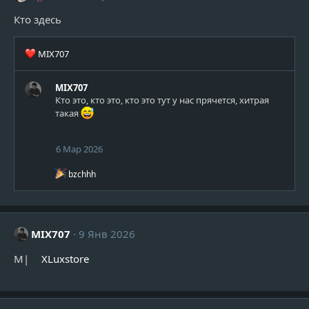
Кто здесь
Р
MIX707
е
а
MIX707
к
Кто это, кто это, кто это тут у нас прячется, хитрая
ц
такая
и
и
:
6 Мар 2026
Р
bzchhh
е
а
к
ц
и
MIX707
9 Янв 2026
и
:
M|
XLuxstore