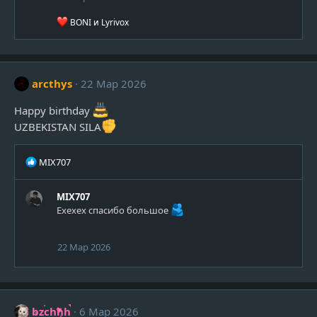
:
Р
BONI
и
Lyrivox
е
а
к
ц
и
arcthys
22 Мар 2026
и
:
Happy birthday
UZBEKISTAN SILA
Р
MIX707
е
а
MIX707
к
Ехехех спасибо большое
ц
и
и
22 Мар 2026
:
bzchhh
6 Мар 2026