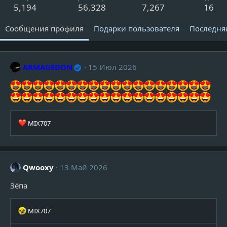
5,194
56,328
7,267
16
Сообщения профиля
Подарки пользователя
Последня
ARMAGEDON
15 Июл 2026
Р
MIX707
е
а
к
ц
Qwooxy
13 Май 2026
и
и
Зёпа
:
Р
MIX707
е