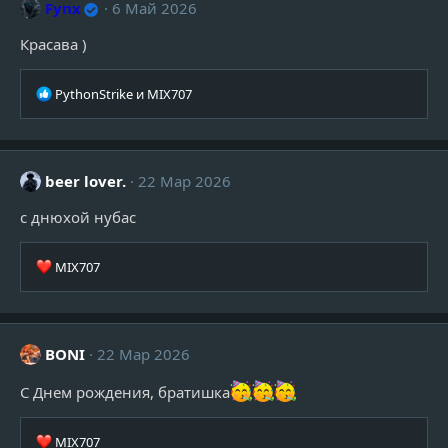
Fynx
6 Май 2026
и
:
Красава )
Р
PythonStrike
и
MIX707
е
а
к
ц
beer lover.
22 Мар 2026
и
и
c днюхой нубас
:
Р
MIX707
е
а
к
ц
BONI
22 Мар 2026
и
и
С Днем рождения, братишка
:
Р
MIX707