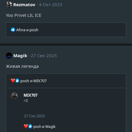
Rezmatov
4 Окт 2025
Yoo Privet LIL ICE
Р
Afina
и
posh
е
а
к
ц
Magik
27 Сен 2025
и
и
Живая легенда
:
Р
posh
и
MIX707
е
а
MIX707
к
<3
ц
и
и
27 Сен 2025
:
Р
posh
и
Magik
е