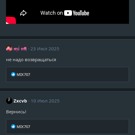
mi mi
23 Июл 2025
не надо возвращаться
Р
MIX707
е
а
к
ц
Zxcvb
10 Июл 2025
и
и
Вернись!
:
Р
MIX707
е