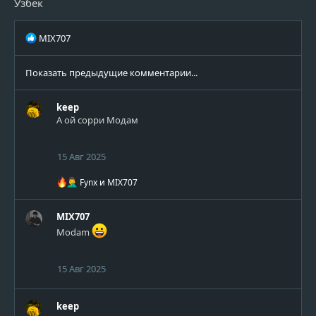
Узбек
:
Р
MIX707
е
а
Показать предыдущие комментарии...
к
ц
и
keep
и
А ой сорри Модам
:
15 Авг 2025
Р
Fynx
и
MIX707
е
а
к
MIX707
ц
Modam
и
и
:
15 Авг 2025
keep