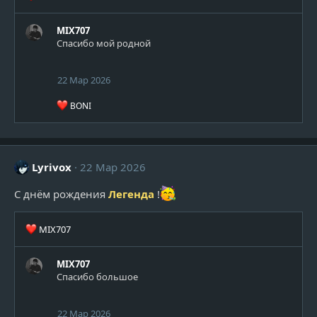
е
а
MIX707
к
Спасибо мой родной
ц
и
и
22 Мар 2026
:
Р
BONI
е
а
к
ц
и
Lyrivox
22 Мар 2026
и
:
С днём рождения
Легенда
!
Р
MIX707
е
а
MIX707
к
Спасибо большое
ц
и
и
22 Мар 2026