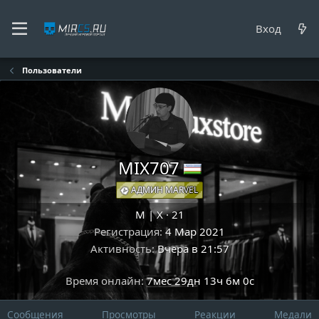
Вход
Пользователи
MIX707
АДМИН MARVEL
M | X
·
21
Регистрация
4 Мар 2021
Активность
Вчера в 21:57
Время онлайн
7мес 29дн 13ч 6м 0с
Сообщения
Просмотры
Реакции
Медали