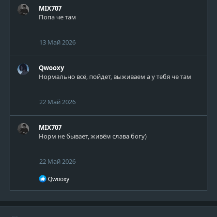
а
MIX707
к
Попа че там
ц
и
и
13 Май 2026
:
Qwooxy
Нормально всё, пойдет, выживаем а у тебя че там
22 Май 2026
MIX707
Норм не бывает, живём слава богу)
22 Май 2026
Р
Qwooxy
е
а
к
ц
и