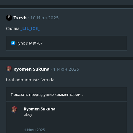
а
к
ц
Zxcvb
10 Июл 2025
и
и
Салам
_LIL_ICE_
:
Р
Fynx
и
MIX707
е
а
к
ц
Ryomen Sukuna
1 Июн 2025
и
и
brat adminmisiz fzm da
:
Показать предыдущие комментарии...
Ryomen Sukuna
okey
1 Июн 2025