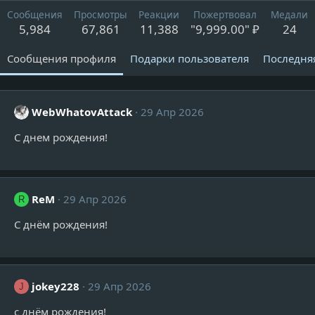
Сообщения
Просмотры
Реакции
Пожертвовал
Медали
5,984
67,861
11,388
"9,999.00" ₽
24
Сообщения профиля
Подарки пользователя
Последня
WebWhatovAttack
29 Апр 2026
С днем рождения!
ReM
29 Апр 2026
R
С днём рождения!
jokey228
29 Апр 2026
J
с днём рождения!