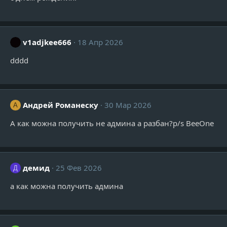
v1adjkee666
18 Апр 2026
dddd
Андрей Романеску
30 Мар 2026
А
А как можна получить не админа а разбан?p/s BeeOne
демид
25 Фев 2026
Д
а как можна получить админа