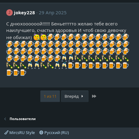
jokey228
29 Апр 2025
J
С днюхоооооой!!!!!! Беньетттто желаю тебе всего
наилучшего, счастья здоровья И чтоб свою девочку
не обижал)
Last
1 из 11
Вперёд
Пользователи
MircsRU Style
Русский (RU)