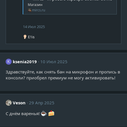
Магазин
mircs.ru
14 Июл 2025
Р
E1is
е
а
к
ц
и
ksenia2019
10 Июл 2025
K
и
:
Здравствуйте, как снять бан на микрофон и пропись в
консоли? приобрел премиум не могу активировать!
Veson
29 Апр 2025
С днём варенья!