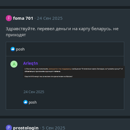
foma 701
24 Сен 2025
F
Здравствуйте. перевел деньги на карту беларусь. не
приходят
Р
posh
е
а
Arleq1n
A
к
ц
и
и
:
24 Сен 2025
Р
posh
е
а
к
ц
и
prostologin
5 Сен 2025
P
и