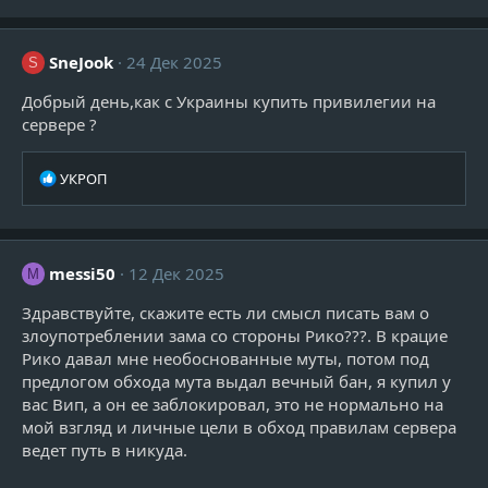
а
к
ц
и
SneJook
24 Дек 2025
S
и
:
Добрый день,как с Украины купить привилегии на
сервере ?
Р
УКРОП
е
а
к
ц
messi50
12 Дек 2025
M
и
и
Здравствуйте, скажите есть ли смысл писать вам о
:
злоупотреблении зама со стороны Рико???. В крацие
Рико давал мне необоснованные муты, потом под
предлогом обхода мута выдал вечный бан, я купил у
вас Вип, а он ее заблокировал, это не нормально на
мой взгляд и личные цели в обход правилам сервера
ведет путь в никуда.