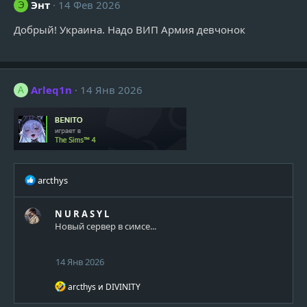
Энт
14 Фев 2026
Э
Добрый! Украина. Надо ВИП Армия девчонок
Arleq1n
14 Янв 2026
A
Р
arcthys
е
а
N U R A S Y L
к
Новый сервер в симсе...
ц
и
и
14 Янв 2026
:
Р
arcthys
и
DIVINITY
е