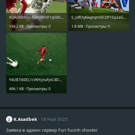
XQAcXIB8Uu-fQHc96hD1qGBSOS1l1XAUt0mQfccjykcbezNQflR339e7SYS1mmEGwythtwyW5RrrYXnB1Z390xPo.jpg
S_zdfOqKwgnqmDE2IP1Gy2aGUahCrQObg0jzzd8iC7K9w8F79qiwu1gA5l0Ji5lX3JiBgWwOWqDDOFU_CmfYZQUE.jpg
194.2 KB · Просмотры: 0
1.8 MB · Просмотры: 0
Y4UB7i6IIEL1cVKYcjnuFjoCdDBx9lnIyt-K6d8JWSVdwwT9R00RYU8ecKcvhoQwQu5J1rArDs4JmchLmN3Kipaw.jpg
496.1 KB · Просмотры: 0
K.Asadbek
18 Ноя 2025
Заявка в админ сервер Furi fucinh shooter