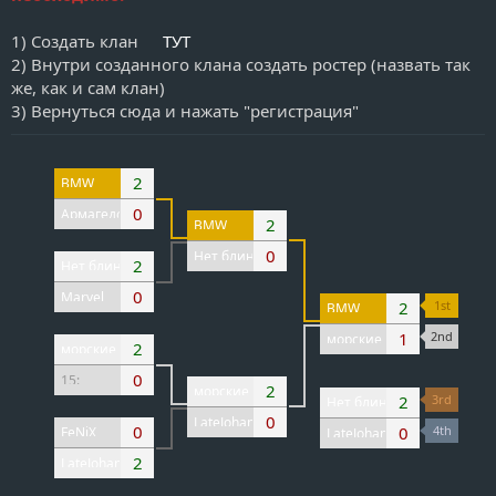
и
р
1) Создать клан
ТУТ
а
2) Внутри созданного клана создать ростер (назвать так
же, как и сам клан)
3) Вернуться сюда и нажать "регистрация"
2
BMW
0
Армагедон
2
BMW
0
Нет блин тостер
2
Нет блин тостер
0
Marvel
2
1st
BMW
1
2nd
морские котики
2
морские котики
0
15:
2
морские котики
2
3rd
Нет блин тостер
0
LateJohansson
0
0
4th
FeNiX
LateJohansson
2
LateJohansson