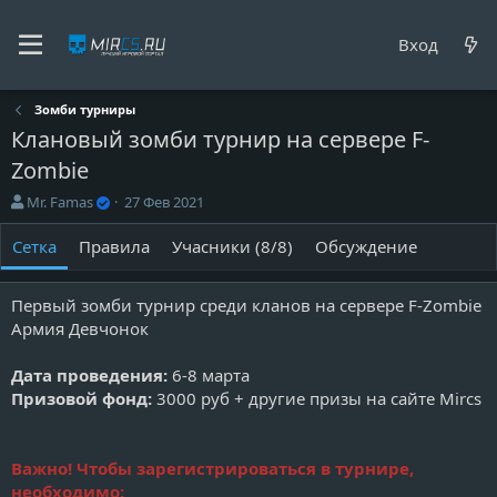
Вход
Зомби турниры
Клановый зомби турнир на сервере F-
Zombie
О
Д
Mr. Famas
27 Фев 2021
р
а
г
т
Сетка
Правила
Учасники (8/8)
Обсуждение
а
а
н
с
и
о
Первый зомби турнир среди кланов на сервере F-Zombie
з
з
Армия Девчонок
а
д
т
а
Дата проведения:
6-8 марта
о
н
Призовой фонд:
3000 руб + другие призы на сайте Mircs
р
и
т
я
у
р
Важно! Чтобы зарегистрироваться в турнире,
н
необходимо: