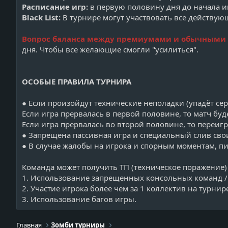
у
Расписание игр:
в первую половину дня до начала и
р
Black List:
В турнире могут участвовать все действую
н
и
Вопрос баланса между премиумами и обычными 
р
дня. Чтобы все желающие смогли "усилиться".
а
ОСОБЫЕ ПРАВИЛА ТУРНИРА
● Если произойдут технические неполадки (упадёт серв
Если игра прервалась в первой половине, то матч бу
Если игра прервалась во второй половине, то переигр
● Запрещена пассивная игра и специальный слив св
● В случае жалобы на игрока и спорным моментам, п
Команда может получить ТП (техническое поражение) 
1. Использование запрещенных консольных команд /
2. Участие игрока более чем за 1 коллектив на турнир
3. Использование багов игры.
Главная
Зомби турниры