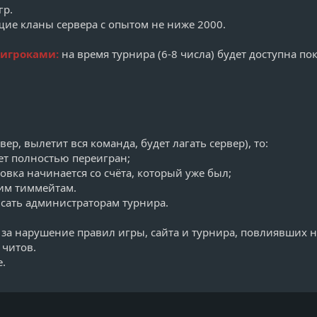
гр.
щие кланы сервера с опытом не ниже 2000.
игроками:
на время турнира (6-8 числа) будет доступна по
ер, вылетит вся команда, будет лагать сервер), то:
дет полностью переигран;
овка начинается со счёта, который уже был;
оим тиммейтам.
исать администраторам турнира.
за нарушение правил игры, сайта и турнира, повлиявших н
 читов.
е.