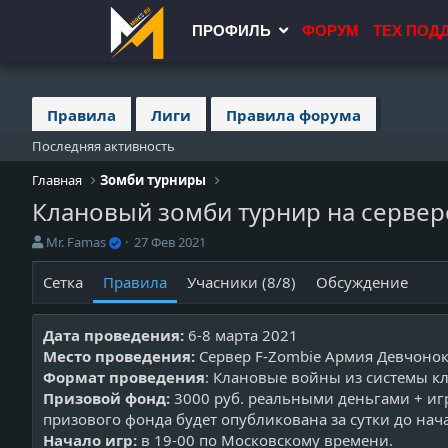
ПРОФИЛЬ
ФОРУМ
ТЕХ ПОД
Правила
Лиги
Правила форума
Последняя активность
Главная
Зомби турниры
Клановый зомби турнир на сервер
О
Д
Mr. Famas
27 Фев 2021
р
а
г
т
Сетка
Правила
Учасники (8/8)
Обсуждение
а
а
н
с
и
о
Дата проведения:
6-8 марта 2021
з
з
Место проведения:
Сервер F-Zombie Армия Девчоно
а
д
Формат проведения
: Клановые войны из системы к
т
а
Призовой фонд:
3000 руб. реальными деньгами + иг
о
н
призового фонда будет опубликована за сутки до нач
р
и
Начало игр:
т
я
в 19-00 по Московскому времени.