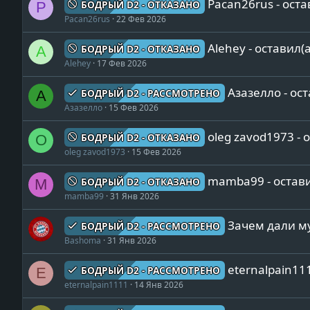
Pacan26rus - оста
БОДРЫЙ D2 - ОТКАЗАНО
P
Pacan26rus
22 Фев 2026
Alehey - оставил(
БОДРЫЙ D2 - ОТКАЗАНО
A
Alehey
17 Фев 2026
Азазелло - ос
БОДРЫЙ D2 - РАССМОТРЕНО
А
Азазелло
15 Фев 2026
oleg zavod1973 - 
БОДРЫЙ D2 - ОТКАЗАНО
O
oleg zavod1973
15 Фев 2026
mamba99 - остави
БОДРЫЙ D2 - ОТКАЗАНО
M
mamba99
31 Янв 2026
Зачем дали му
БОДРЫЙ D2 - РАССМОТРЕНО
Bashoma
31 Янв 2026
eternalpain111
БОДРЫЙ D2 - РАССМОТРЕНО
E
eternalpain1111
14 Янв 2026