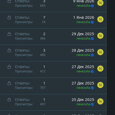
а
р
З
Ответы
3
9 Янв 2026
N
ы
а
Просмотры
683
nevezuha
т
к
а
р
З
Ответы
7
1 Янв 2026
N
ы
а
Просмотры
1K
nevezuha
т
к
а
р
З
Ответы
2
29 Дек 2025
N
ы
а
Просмотры
466
nevezuha
т
к
а
р
З
Ответы
3
28 Дек 2025
N
ы
а
Просмотры
486
nevezuha
т
к
а
р
З
Ответы
1
27 Дек 2025
N
ы
а
Просмотры
412
nevezuha
т
к
а
р
З
Ответы
1
27 Дек 2025
N
ы
а
Просмотры
707
nevezuha
т
к
а
р
З
Ответы
1
25 Дек 2025
N
ы
а
Просмотры
407
nevezuha
т
к