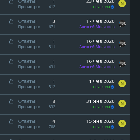
а
р
З
Ответы
1
23 Фев 2026
N
ы
а
Просмотры
412
nevezuha
т
к
а
р
З
Ответы
3
17 Фев 2026
ы
а
Просмотры
671
Алексей Молчанов
т
к
а
р
З
Ответы
1
16 Фев 2026
ы
а
Просмотры
511
Алексей Молчанов
т
к
а
р
З
Ответы
1
16 Фев 2026
ы
а
Просмотры
431
Алексей Молчанов
т
к
а
р
З
Ответы
1
1 Фев 2026
N
ы
а
Просмотры
512
nevezuha
т
к
а
р
З
Ответы
8
31 Янв 2026
N
ы
а
Просмотры
832
nevezuha
т
к
а
р
З
Ответы
4
15 Янв 2026
N
ы
а
Просмотры
788
nevezuha
т
к