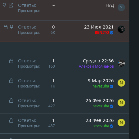
З
П
Ответы
–
Н/Д
а
е
Просмотры
–
к
р
р
е
З
З
Ответы
0
23 Июл 2021
е
а
а
а
Просмотры
6K
BENITO
п
д
к
к
л
р
р
р
е
е
ы
е
н
с
т
п
З
Ответы
1
Среда в 22:36
о
а
а
л
а
Просмотры
160
Алексей Молчанов
ц
е
к
и
н
р
З
Ответы
1
9 Мар 2026
я
N
о
ы
а
Просмотры
1K
nevezuha
т
к
а
р
З
Ответы
1
26 Фев 2026
N
ы
а
Просмотры
427
nevezuha
т
к
а
р
З
Ответы
1
23 Фев 2026
N
ы
а
Просмотры
487
nevezuha
т
к