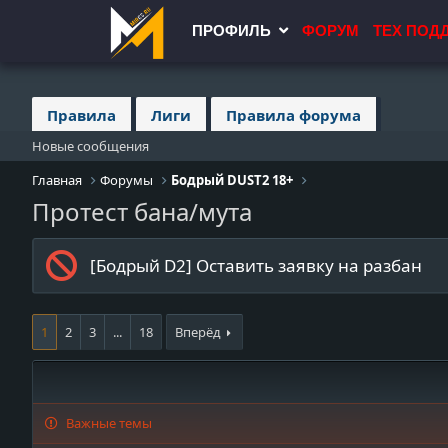
ПРОФИЛЬ
ФОРУМ
ТЕХ ПОД
Правила
Лиги
Правила форума
Новые сообщения
Главная
Форумы
Бодрый DUST2 18+
Протест бана/мута
[Бодрый D2] Оставить заявку на разбан
1
2
3
...
18
Вперёд
Важные темы