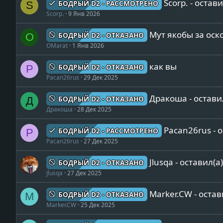
Scorp. - остав
БОДРЫЙ D2 - РАССМОТРЕНО
S
Scorp.
9 Янв 2026
Мут якобы за ос
БОДРЫЙ D2 - ОТКАЗАНО
O
OMarat
1 Янв 2026
как вы
БОДРЫЙ D2 - ОТКАЗАНО
P
Pacan26rus
29 Дек 2025
Дракоша - остави
БОДРЫЙ D2 - ОТКАЗАНО
Д
Дракоша
28 Дек 2025
Pacan26rus - 
БОДРЫЙ D2 - РАССМОТРЕНО
P
Pacan26rus
27 Дек 2025
Jlusqa - оставил(а
БОДРЫЙ D2 - ОТКАЗАНО
Jlusqa
27 Дек 2025
Marker.CW - остав
БОДРЫЙ D2 - ОТКАЗАНО
M
Marker.CW
25 Дек 2025