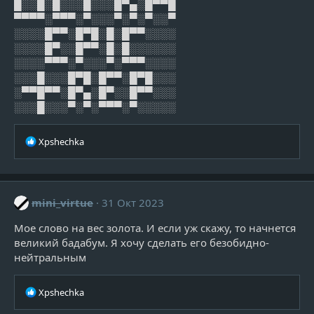
█░░█░█░░░█░░░█▀▄░█▀▀█
▀▀▀▀░▀▀▀░▀░░░▀░▀░▀░░▀
░░░░█▀▀░█▀█░█░█▀▀░░░░
░░░░█▀░░█▀▀░█░█░░░░░░
░░░░▀▀▀░▀░░░▀░▀▀▀░░░░
░░░█░░░█▀█░█▀▀░█▀█░░░
░▀▀█▀▀░█▀▄░█▀░░█▀▀░░░
░░░█░░░▀░▀░▀▀▀░▀░░░░░
Р
Xpshechka
е
а
к
ц
mini_virtue
31 Окт 2023
и
и
Мое слово на вес золота. И если уж скажу, то начнется
:
великий бадабум. Я хочу сделать его безобидно-
нейтральным
Р
Xpshechka
е