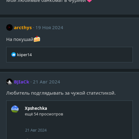
Мои любимые банкомат в Фурией
arcthys
19 Ноя 2024
На покушай
Р
kiiper14
е
а
к
ц
BJIaCk
21 Авг 2024
и
и
Любитель подглядывать за чужой статистикой.
:
Xpshechka
ещё 54 просмотров
21 Авг 2024