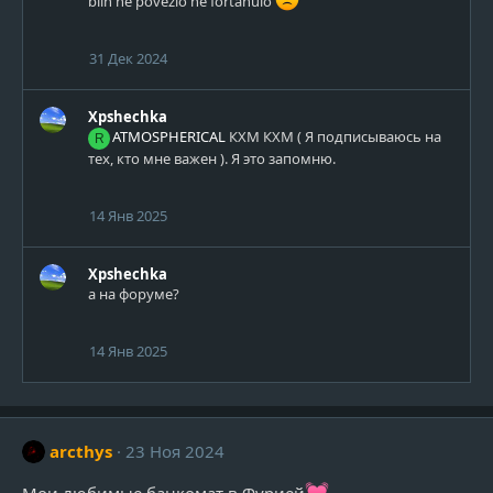
blin ne povezlo ne fortanulo
31 Дек 2024
Xpshechka
ATMOSPHERICAL
КХМ КХМ ( Я подписываюсь на
R
тех, кто мне важен ). Я это запомню.
14 Янв 2025
Xpshechka
а на форуме?
14 Янв 2025
arcthys
23 Ноя 2024