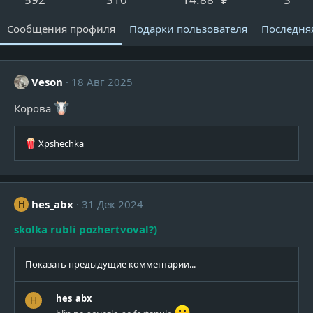
Сообщения профиля
Подарки пользователя
Последня
Veson
18 Авг 2025
Корова
Р
Xpshechka
е
а
к
ц
hes_abx
31 Дек 2024
H
и
и
skolka rubli pozhertvoval?)
:
Показать предыдущие комментарии...
hes_abx
H