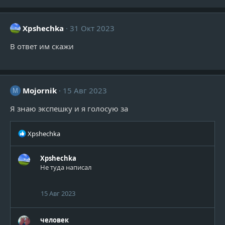
а
к
ц
Xpshechka
31 Окт 2023
и
и
В ответ им скажи
:
Mojornik
15 Авг 2023
M
Я знаю экспешку и я голосую за
Р
Xpshechka
е
а
Xpshechka
к
Не туда написал
ц
и
и
15 Авг 2023
:
человек