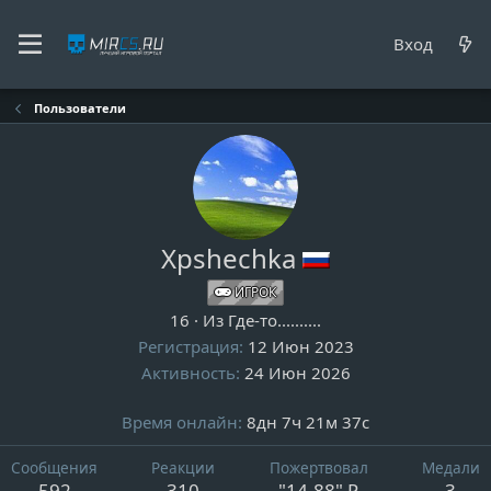
Вход
Пользователи
Xpshechka
ИГРОК
16
·
Из
Где-то..........
Регистрация
12 Июн 2023
Активность
24 Июн 2026
Время онлайн
8дн 7ч 21м 37с
Сообщения
Реакции
Пожертвовал
Медали
592
310
"14.88" ₽
3