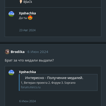
Р
BJIaCk
е
а
к
Xpshechka
ц
Да ты
и
и
:
23 Авг 2024
Brodika
6 Июн 2024
Брат за что медали выдали?
Xpshechka
Интересно - Получение медалей.
1, Ветеран проекта 2. Форум 3. Soprano
forum.mircs.ru
6 Июн 2024