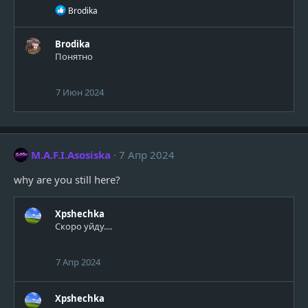
Р
Brodika
е
а
к
Brodika
ц
Понятно
и
и
:
7 Июн 2024
M.A.F.I.Asosiska
7 Апр 2024
why are you still here?
Xpshechka
Скоро уйду....
7 Апр 2024
Xpshechka