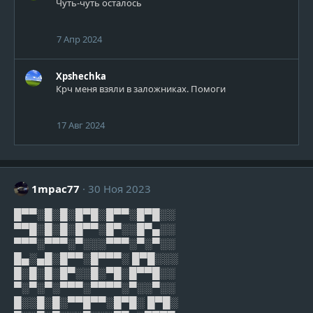
Чуть-чуть осталось
7 Апр 2024
Xpshechka
Крч меня взяли в заложниках. Помоги
17 Авг 2024
1mpac77
30 Ноя 2023
█▀▀░█░█░█▀█░█▀▀░█▀█░░
▀▀█░█░█░█▀▀░█▀░░█▀▄░░
▀▀▀░▀▀▀░▀░░░▀▀▀░▀░▀░░
█▄░▄█░█▀▀░█▀▀▀░ █▀█░░░
█░█░█░█▀░░█░▀█░█▀▀█░░
▀░▀░▀░▀▀▀░▀▀▀▀░▀░░▀░░
█░░█░█░▀▀█▀▀░█▀█░ █▀█░