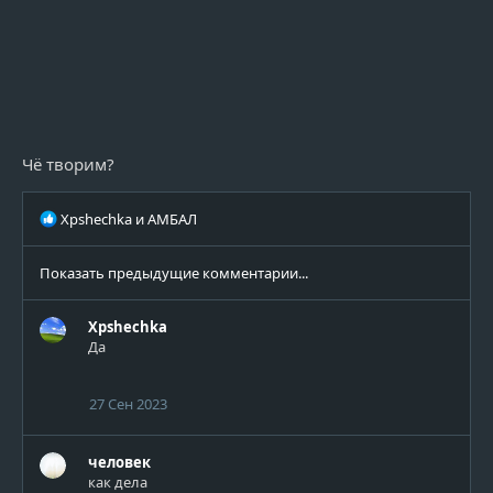
Чё творим?
Р
Xpshechka
и
АМБАЛ
е
а
Показать предыдущие комментарии...
к
ц
и
Xpshechka
и
Да
:
27 Сен 2023
человек
как дела