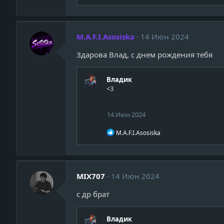
е
а
к
ц
M.A.F.I.Asosiska
14 Июн 2024
и
и
Здарова Влад, с днем рождения тебя
:
Владик
<3
14 Июн 2024
Р
M.A.F.I.Asosiska
е
а
к
ц
и
MIX707
14 Июн 2024
и
:
с др брат
Владик