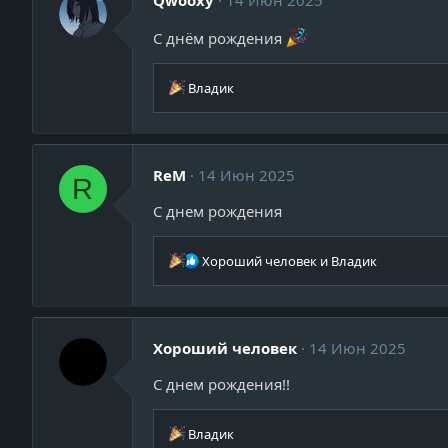
Qwooxy
14 Июн 2025
и
и
С днём рождения
:
Р
Владик
е
а
к
ц
ReM
14 Июн 2025
и
R
и
С днем рождения
:
Р
Хороший человек
и
Владик
е
а
к
ц
Хороший человек
14 Июн 2025
и
и
С днем рождения!!
:
Р
Владик