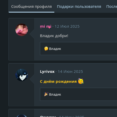
Сообщения профиля
Подарки пользователя
Посл
mi mi
12 Июл 2025
Владик добри!
Р
Владик
е
а
к
ц
Lyrivox
14 Июн 2025
и
и
С днём рождения
:
Р
Владик
е
а
к
ц